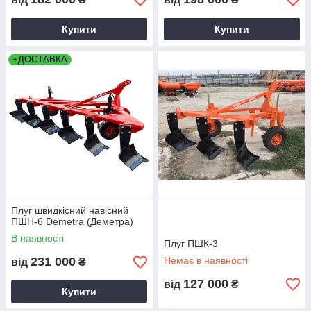
Купити
Купити
+ДОСТАВКА
Плуг швидкісний навісний
ПШН-6 Demetra (Деметра)
В наявності
Плуг ПШК-3
231 000
Немає в наявності
від
₴
127 000
від
₴
Купити