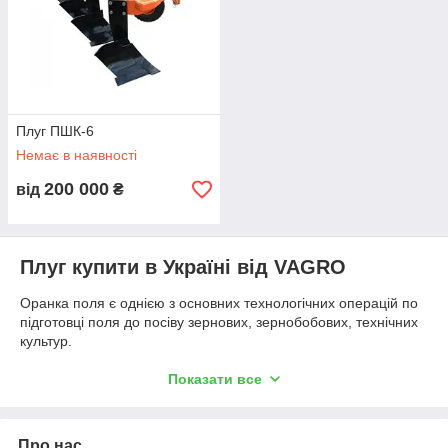
Плуг ПШК-6
Немає в наявності
200 000
від
₴
Плуг купити в Україні від VAGRO
Оранка поля є однією з основних технологічних операцій по
підготовці поля до посіву зернових, зернобобових, технічних
культур.
Плуг
обробляє грунту під зернові і технічні культури на
Показати все
глибину до 35 див. Виключаються грунту з надмірною
засміченістю камінням, плитняком або іншими перешкодами.
корпусний Плуг складається з робочих органів (корпус,
Про нас