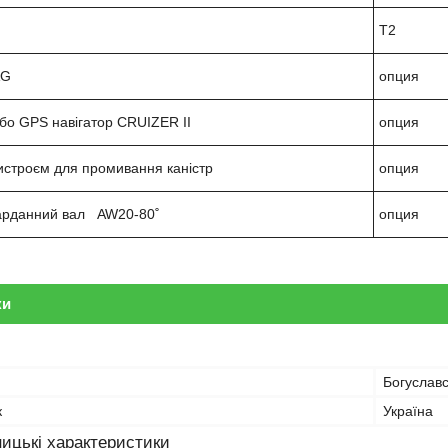
Т2
AG
опция
бо GPS навігатор CRUIZER II
опция
ристроєм для промивання каністр
опция
арданний вал AW20-80˚
опция
ки
Богуславс
к
Україна
ицькі характеристики