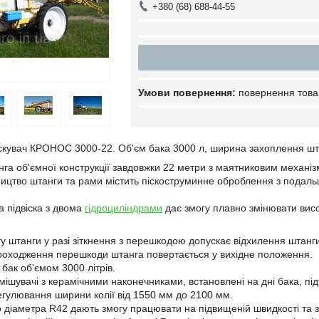
+380 (68) 688-44-55
повернення това
скувач КРОНОС 3000-22. Об'єм бака 3000 л, ширина захоплення шт
анга об'ємної конструкції завдовжки 22 метри з маятниковим механіз
ицтво штанги та рами містить піскоструминне оброблення з подал
 підвіска з двома
гідроциліндрами
дає змогу плавно змінювати висот
у штанги у разі зіткнення з перешкодою допускає відхилення штанги
роходження перешкоди штанга повертається у вихідне положення.
бак об'ємом 3000 літрів.
змішувачі з керамічними наконечниками, встановлені на дні бака, п
егулювання ширини колії від 1550 мм до 2100 мм.
о діаметра R42 дають змогу працювати на підвищеній швидкості та 