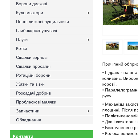
Борони дискові
Культиватори
Цепні дискові лущильники
Глибокорозпушувачі
Плуги
Котки
Сівалки зернові
Причіпний обпри
Сівалки просапні
• Гідравлічна шт
Ротаційні борони
коливань. Виробн
Жатки та візки
корозії.
• Паралелограмна
Розкидачі добрив
руху.
Проблескові маячки
• Механізм захист
площині. Після п
Запчастини
• Поліетиленовий 
Обладнання
• Два інжекторні 
• Безступеневе р
• Колеса великог
Контакти