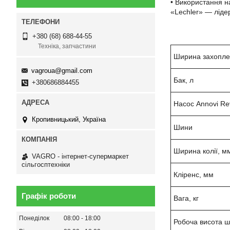
• Використання на
«Lechler» — ліде
+380 (68) 688-44-55
Техніка, запчастини
Ширина захопле
vagroua@gmail.com
Бак, л
+380686884455
Насос Annovi Rev
Кропивницький, Україна
Шини
Ширина колії, 
VAGRO - інтернет-супермаркет
сільгосптехніки
Кліренс, мм
Графік роботи
Вага, кг
Понеділок
08:00
18:00
Робоча висота ш