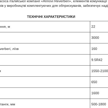
соса італійської компанії «Annovi Reverberi», елементів комунікації 
рів у виробництві комплектуючих для обприскувачів, забезпечує над
ТЕХНІЧНІ ХАРАКТЕРИСТИКИ
ння, м
22
3000
erberi, л/хв
160
9.5R42
мм
1550-2100
650
1600
танги, мм
500-1800