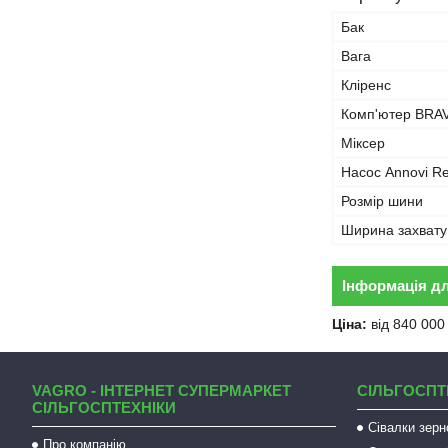
Бак
Вага
Кліренс
Комп'ютер BRA
Міксер
Насос Annovi Re
Розмір шини
Ширина захвату
Інформація д
Ціна:
від 840 000
VAGRO - ІНТЕРНЕТ СУПЕРМАРКЕТ
СІЛЬГОСПТ
СІЛЬГОСПТЕХНІКИ
Сівалки зерн
Про компанію