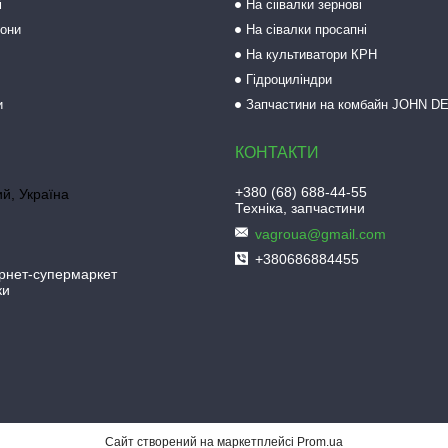
і
На сіівалки зернові
рони
На сівалки просапні
На культиватори КРН
Гідроциліндри
и
Запчастини на комбайн JOHN D
+380 (68) 688-44-55
й, Україна
Техніка, запчастини
vagroua@gmail.com
+380686884455
рнет-супермаркет
ки
Сайт створений на маркетплейсі
Prom.ua