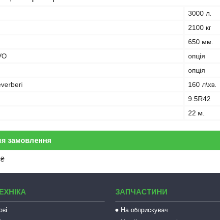
3000 л.
2100 кг
650 мм.
VO
опція
опція
verberi
160 л\хв.
9.5R42
22 м.
ля замовлення
 ₴
ЕХНІКА
ЗАПЧАСТИНИ
ові
На обприскувач