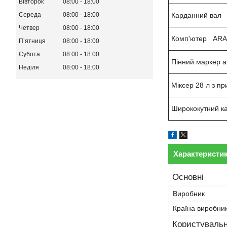
Вівторок
08:00
18:00
Карданний вал
Середа
08:00
18:00
Четвер
08:00
18:00
Комп'ютер AR
Пʼятниця
08:00
18:00
Субота
08:00
18:00
Пінний маркер а
Неділя
08:00
18:00
Міксер 28 л з п
Ширококутний к
Характеристи
Основні
Виробник
Країна виробни
Користувальн