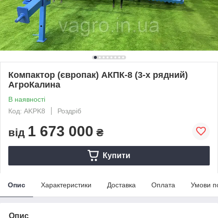
Компактор (європак) АКПК-8 (3-х рядний)
АгроКалина
В наявності
Код: AKPK8
Роздріб
1 673 000
від
₴
Купити
Опис
Характеристики
Доставка
Оплата
Умови п
Опис