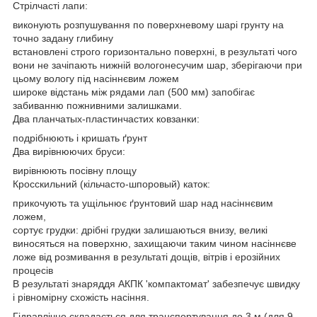
Стрілчасті лапи:
виконують розпушування по поверхневому шарі грунту на
точно задану глибину
встановлені строго горизонтально поверхні, в результаті чого
вони не зачіпають нижній вологонесучим шар, зберігаючи при
цьому вологу під насіннєвим ложем
широке відстань між рядами лап (500 мм) запобігає
забиванню пожнивними залишками.
Два планчатых-пластинчастих ковзанки:
подрібнюють і кришать ґрунт
Два вирівнюючих бруси:
вирівнюють посівну площу
Кросскильний (кільчасто-шпоровый) каток:
прикочують та ущільнює ґрунтовий шар над насіннєвим
ложем,
сортує грудки: дрібні грудки залишаються внизу, великі
виносяться на поверхню, захищаючи таким чином насіннєве
ложе від розмивання в результаті дощів, вітрів і ерозійних
процесів
В результаті знаряддя АКПК 'компактомат' забезпечує швидку
і рівномірну схожість насіння.
Гідравлічно складається для транспортування до 3 м (для 9-