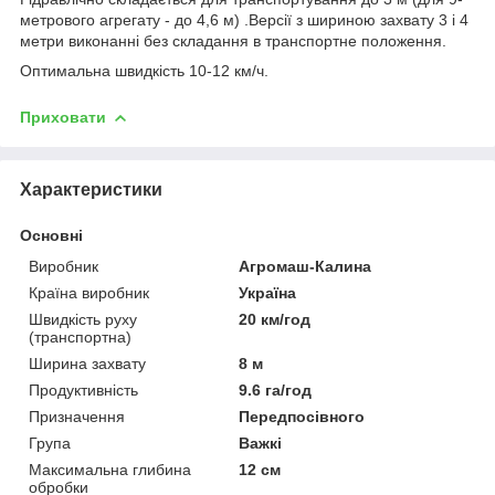
метрового агрегату - до 4,6 м) .Версії з шириною захвату 3 і 4
метри виконанні без складання в транспортне положення.
Оптимальна швидкість 10-12 км/ч.
Приховати
Характеристики
Основні
Виробник
Агромаш-Калина
Країна виробник
Україна
Швидкість руху
20 км/год
(транспортна)
Ширина захвату
8 м
Продуктивність
9.6 га/год
Призначення
Передпосівного
Група
Важкі
Максимальна глибина
12 см
обробки