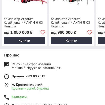
Компактор Агрегат
Компактор Агрегат
Комп
Комбінований АКПН-6-03
Комбінований АКПН-5-03
Комб
Поділля
Поділля
Поді
Красиловагромаш
Красиловагромаш
Кра
1 050 000
960 000
від
₴
від
₴
від
Купити
Купити
Про нас
Рейтинг не сформований
Менше 5 відгуків за останній рік
Працює з 03.09.2019
м. Кропивницький
Кропивницький, Україна
Контакти