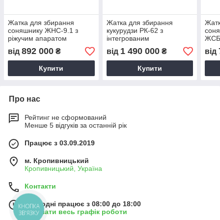
Жатка для збирання
Жатка для збирання
Жатк
соняшнику ЖНС-9.1 з
кукурудзи РК-62 з
соня
ріжучим апаратом
інтегрованим
ЖСБ
Шумахер
подрібнювачем
892 000
1 490 000
від
₴
від
₴
від
Купити
Купити
Про нас
Рейтинг не сформований
Менше 5 відгуків за останній рік
Працює з 03.09.2019
м. Кропивницький
Кропивницький, Україна
Контакти
Сьогодні працює з 08:00 до 18:00
КНОПКА
Показати весь графік роботи
ЗВ'ЯЗКУ