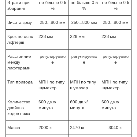
Втрати при
не більше 0.5
не більше 0.5
не більше 0.5
збиранні
%
%
%
Висота зрізу
250...800 мм
250...800 мм
250...800 мм
Крок по осях
228 мм
228 мм
228 мм
ліфтерів
Расстояние
регулируемо
регулируемо
регулируемо
между
е
е
е
лифтерами
Тип привода
МПН по типу
МПН по типу
МПН по типу
шумахер
шумахер
шумахер
Количество
600 дв.х/
600 дв.х/
600 дв.х/
двойных
минута
минута
минута
ходов ножа
Масса
2000 кг
2470 кг
3040 кг