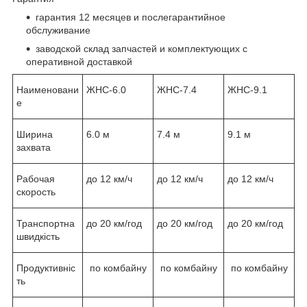
гарантия 12 месяцев и послегарантийное
обслуживание
заводской склад запчастей и комплектующих с
оперативной доставкой
Наименовани
ЖНС-6.0
ЖНС-7.4
ЖНС-9.1
е
Ширина
6.0 м
7.4 м
9.1 м
захвата
Рабочая
до 12 км/ч
до 12 км/ч
до 12 км/ч
скорость
Транспортна
до 20 км/год
до 20 км/год
до 20 км/год
швидкість
Продуктивніс
по комбайну
по комбайну
по комбайну
ть