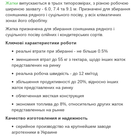
Жатки
випускаються в трьох типорозмірах, з різною робочою
шириною захвату - 6.0, 7.4 та 9.1 м. Призначені для збирання
соняшника рядного і суцільного посіву, у всіх кліматичних
зонах його обробітку.
Жатка призначена для збирання соняшника рядного і
суцільного посіву олійних і кондитерських сортів.
Ключові характеристики роботи
реальні втрати при збиранні - не більше 0.5%
зменшення втрат до 55 кг з гектара, щодо інших жаток
представлених на ринку
реальна робоча швидкість - до 12 км/год
збільшення продуктивності до 20%, відносно інших
жаток представлених на ринку
облегченная жесткая конструкция
экономия топлива до 8%, относительно других жаток
представленных на рынке
Качество изготовления и надежность
серийное производство на крупнейшем заводе
агротехники в Украине