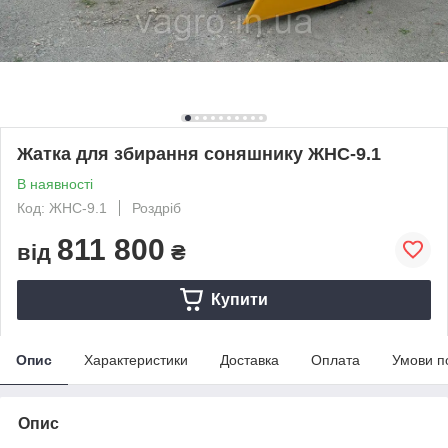
Жатка для збирання соняшнику ЖНС-9.1
В наявності
Код: ЖНС-9.1
Роздріб
811 800
від
₴
Купити
Опис
Характеристики
Доставка
Оплата
Умови п
Опис