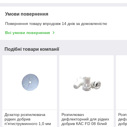
Умови повернення
Повернення товару впродовж 14 днів за домовленістю
Всі умови повернення
Подібні товари компанії
Дозатор розпилювача
Розпилювач
Роз
рідких добрив
дефлекторний для рідких
дефл
п'ятиструминного 1,0 мм
добрив КАС FD 08 білий
добр