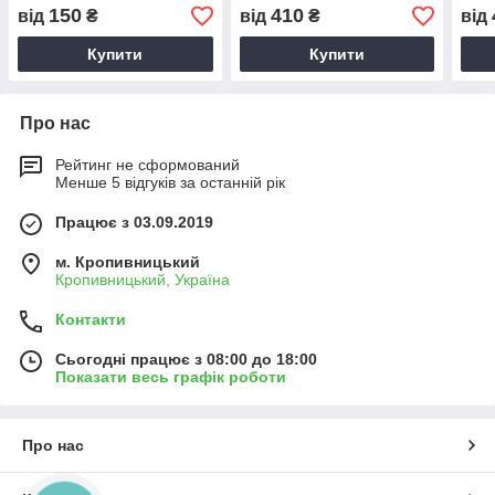
Lechler Німеччина
Lechler Німеччина
блак
150
410
від
₴
від
₴
від
Німе
Купити
Купити
Про нас
Рейтинг не сформований
Менше 5 відгуків за останній рік
Працює з 03.09.2019
м. Кропивницький
Кропивницький, Україна
Контакти
Сьогодні працює з 08:00 до 18:00
Показати весь графік роботи
Про нас