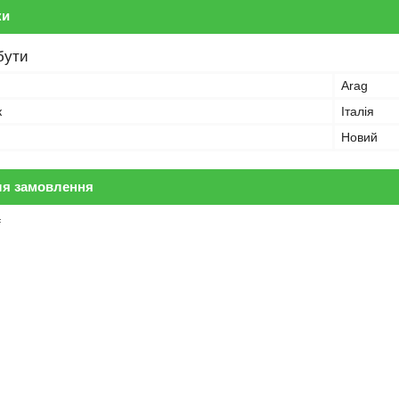
ки
бути
Arag
к
Італія
Новий
ля замовлення
₴