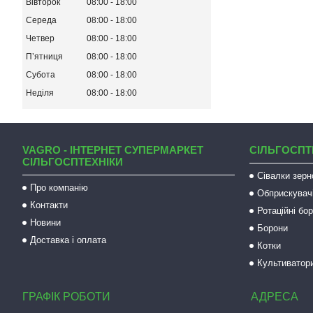
Вівторок
08:00
18:00
Середа
08:00
18:00
Четвер
08:00
18:00
Пʼятниця
08:00
18:00
Субота
08:00
18:00
Неділя
08:00
18:00
VAGRO - ІНТЕРНЕТ СУПЕРМАРКЕТ
СІЛЬГОСПТ
СІЛЬГОСПТЕХНІКИ
Сівалки зерн
Про компанію
Обприскувач
Контакти
Ротаційні бо
Новини
Борони
Доставка і оплата
Котки
Культиватор
ГРАФІК РОБОТИ