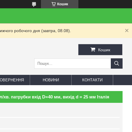
Кошик
жчого робочого дня (завтра, 08.08).
Кошик
 ПОВЕРНЕННЯ
НОВИНИ
КОНТАКТИ
хв. патрубки вхід D=40 мм, вихід d = 25 мм Італія