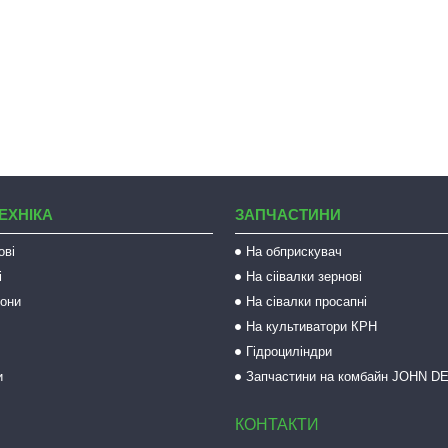
ЕХНІКА
ЗАПЧАСТИНИ
ові
На обприскувач
і
На сіівалки зернові
рони
На сівалки просапні
На культиватори КРН
Гідроциліндри
и
Запчастини на комбайн JOHN D