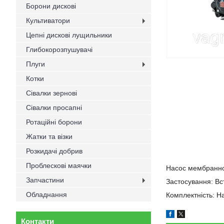
Борони дискові
Культиватори
Цепні дискові лущильники
Глибокорозпушувачі
Плуги
Котки
Сівалки зернові
Сівалки просапні
Ротаційні борони
Жатки та візки
Розкидачі добрив
Проблескові маячки
Насос мембранно-
Запчастини
Застосування: Вс
Обладнання
Комплектність: 
Контакти