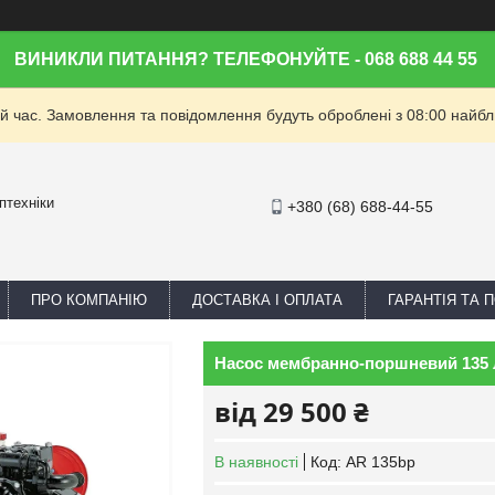
ВИНИКЛИ ПИТАННЯ? ТЕЛЕФОНУЙТЕ - 068 688 44 55
й час. Замовлення та повідомлення будуть оброблені з 08:00 найбли
птехніки
+380 (68) 688-44-55
ПРО КОМПАНІЮ
ДОСТАВКА І ОПЛАТА
ГАРАНТІЯ ТА
Насос мембранно-поршневий 135 л/
від
29 500 ₴
В наявності
Код:
AR 135bp