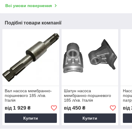
Всі умови повернення
Подібні товари компанії
Вал насоса мембранно-
Шатун насоса
Нас
поршневого 185 л/хв.
мембранно-поршневого
порш
Італія
185 л/хв. Італія
патр
вихі
1 929
450
від
₴
від
₴
від
Купити
Купити