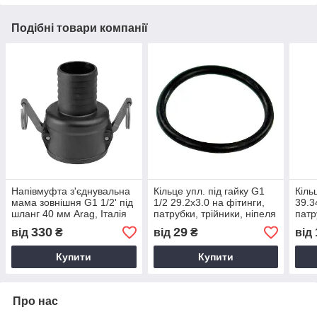
Подібні товари компанії
Напівмуфта з'єднувальна
Кільце упл. під гайку G1
Кіль
мама зовнішня G1 1/2' під
1/2 29.2х3.0 на фітинги,
39.3
шланг 40 мм Arag, Італія
патрубки, трійники, ніпеля
патр
Д=37.5 ммArag, Італія
Д=47
330
29
від
₴
від
₴
від
Купити
Купити
Про нас