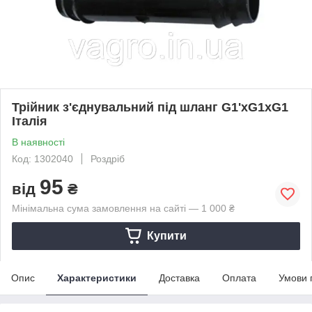
Трійник з'єднувальний під шланг G1'хG1хG1
Італія
В наявності
Код: 1302040
Роздріб
95
від
₴
Мінімальна сума замовлення на сайті — 1 000 ₴
Купити
Опис
Характеристики
Доставка
Оплата
Умови 