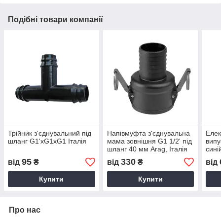
Подібні товари компанії
Трійник з'єднувальний під
Напівмуфта з'єднувальна
Елек
шланг G1'хG1хG1 Італія
мама зовнішня G1 1/2' під
випу
шланг 40 мм Arag, Італія
сині
Ф19м
95
330
від
₴
від
₴
від
Купити
Купити
Про нас