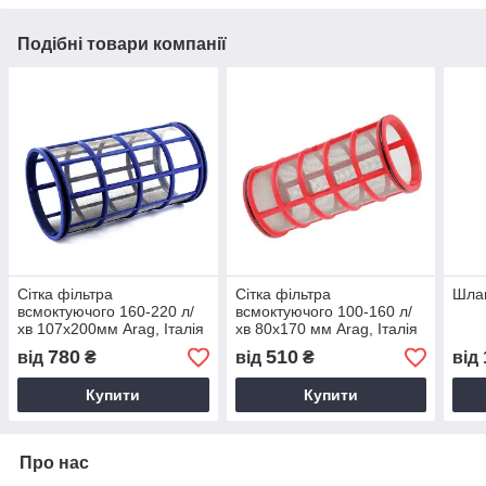
Подібні товари компанії
Сітка фільтра
Сітка фільтра
Шлан
всмоктуючого 160-220 л/
всмоктуючого 100-160 л/
хв 107х200мм Arag, Італія
хв 80х170 мм Arag, Італія
780
510
від
₴
від
₴
від
Купити
Купити
Про нас