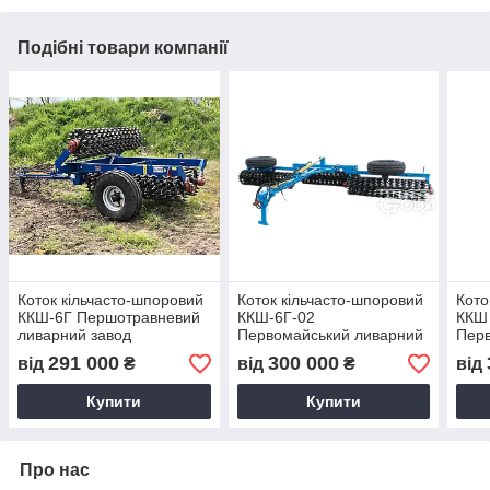
Подібні товари компанії
Коток кільчасто-шпоровий
Коток кільчасто-шпоровий
Кото
ККШ-6Г Першотравневий
ККШ-6Г-02
ККШ
ливарний завод
Первомайський ливарний
Пер
завод
заво
291 000
300 000
від
₴
від
₴
від
Купити
Купити
Про нас