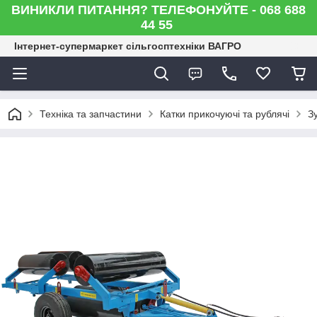
ВИНИКЛИ ПИТАННЯ? ТЕЛЕФОНУЙТЕ - 068 688
44 55
Інтернет-супермаркет сільгосптехніки ВАГРО
Техніка та запчастини
Катки прикочуючі та рублячі
Зу