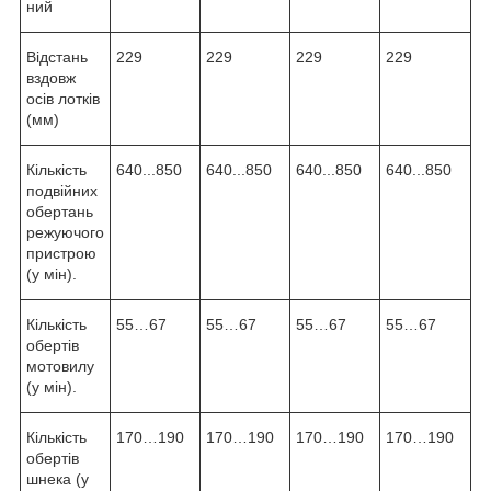
ний
Відстань
229
229
229
229
вздовж
осів лотків
(мм)
Кількість
640...850
640...850
640...850
640...850
подвійних
обертань
режуючого
пристрою
(у мін).
Кількість
55…67
55…67
55…67
55…67
обертів
мотовилу
(у мін).
Кількість
170…190
170…190
170…190
170…190
обертів
шнека (у