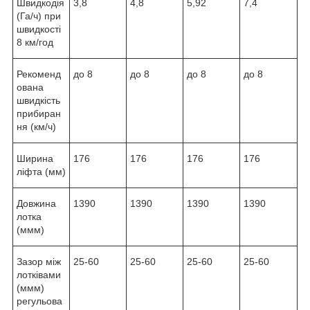
Швидкодія
3,8
4,8
5,92
7,4
(Га/ч) при
швидкості
8 км/год
Рекоменд
до 8
до 8
до 8
до 8
ована
швидкість
прибиран
ня (км/ч)
Ширина
176
176
176
176
ліфта (мм)
Довжина
1390
1390
1390
1390
лотка
(ммм)
Зазор між
25-60
25-60
25-60
25-60
лотківами
(ммм)
регульова