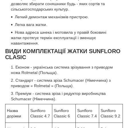
дозволяє збирати соняшники будь - яких сортів та
сільськогосподарських культур.
Легкий демонтаж механізмів пристрою.
Легка вага жатки.
Нова адреса шнека і мотовила у правій боковині
жатки протягує термін експлуатації і зменшує
навантаження.
ВИДИ КОМПЛЕКТАЦІЇ ЖАТКИ SUNFLORO
CLASIC
Економ - українська система зрізування з приводом
ножа Rolmetal (Польща).
Стандарт - система зріза Schumacer (Німеччина) з
приводом « Rolmetal » (Польща).
Преміум - система зріза і редуктор виробництва
Schumacer (Німеччина).
Назва
Sunfloro
Sunfloro
Sunfloro
Sunfloro
доріжки
Classic 4.7
Classic 6
Classic 7.4
Classic 9.2