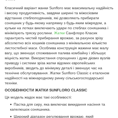
Класичний варіант жанки Sunfloro має максимальну надійність
і високу продуктивність, завдяки ширині та міжосієвим
відстанню стеблоподяників, які дозволяють прибирати
соняшник у будь-якому напрямку з будь-яким міжрядом, а
кульки на лотках виключають удари по стеблах соняшника і
мінімізують тряску рослини.
Жатки
Санфлоро Класик
гарантують чистий прибирання врожаю, за рахунок зрізу
абсолютно всіх кошиків соняшника з мінімальною кількістю
листостебної маси. Особлива конструкція жажини має малу
вагу, що зменшує споживання палива комбайну і збільшує
міцність жатки. Використання спрощених і дуже дієвих вузлів
приводу і системи зріза жатки відомих європейських
виробників, зводить до мінімуму деталі і зменшує час на
технічне обслуговування. Жатки Sunfloro Classic є еталоном
надійності на міжнародному ринку сільськогосподарської
техніки.
ОСОБЕННОСТИ ЖАТКИ SUNFLORO CLASSIC
Ця модель жадок має такі особливості:
Пастка для сиру, яка виключає викидання насіння та
капелюшок соняшника.
Широкий діапазон регулювання врожаю, який