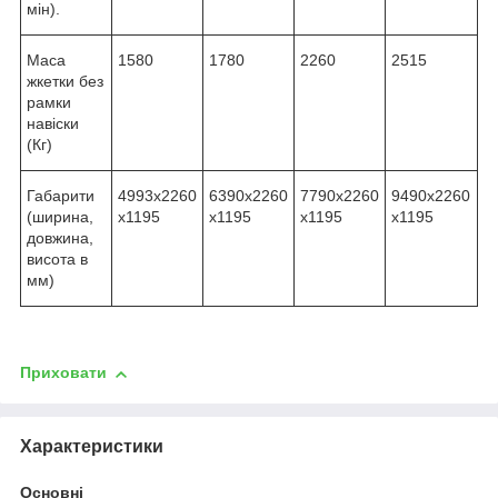
мін).
Маса
1580
1780
2260
2515
жкетки без
рамки
навіски
(Кг)
Габарити
4993х2260
6390х2260
7790х2260
9490x2260
(ширина,
х1195
х1195
х1195
х1195
довжина,
висота в
мм)
Приховати
Характеристики
Основні