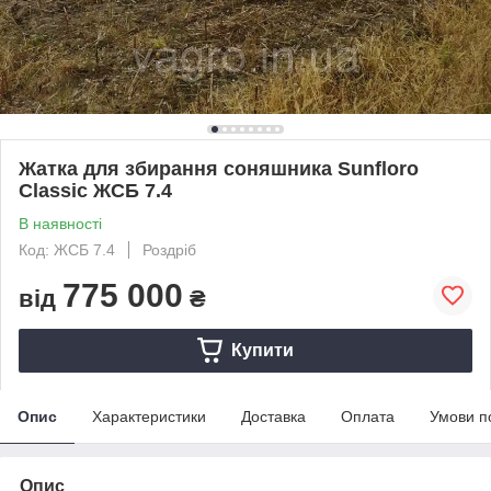
Жатка для збирання соняшника Sunfloro
Classic ЖСБ 7.4
В наявності
Код: ЖСБ 7.4
Роздріб
775 000
від
₴
Купити
Опис
Характеристики
Доставка
Оплата
Умови п
Опис