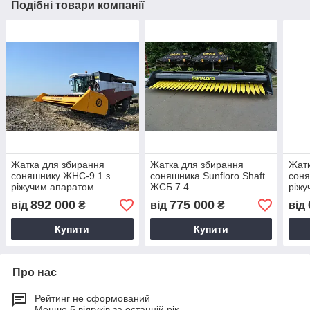
Подібні товари компанії
Жатка для збирання
Жатка для збирання
Жатк
соняшнику ЖНС-9.1 з
соняшника Sunfloro Shaft
сон
ріжучим апаратом
ЖСБ 7.4
ріжу
Шумахер
Шум
892 000
775 000
від
₴
від
₴
від
Купити
Купити
Про нас
Рейтинг не сформований
Менше 5 відгуків за останній рік