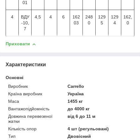
01
4
ВДУ
4,5
4
6
162
248
129
129
162,
-10,
03
0
5
4
0
7
Приховати
Характеристики
Основні
Виробник
Carrello
Країна виробник
Україна
Маса
1455 кг
Вантажопідйомність
до 4000 кг
Довжина перевезеної
від 6 до 11 м
жатки
Кількість опор
4 шт (регульовані)
Тип
Двовісний