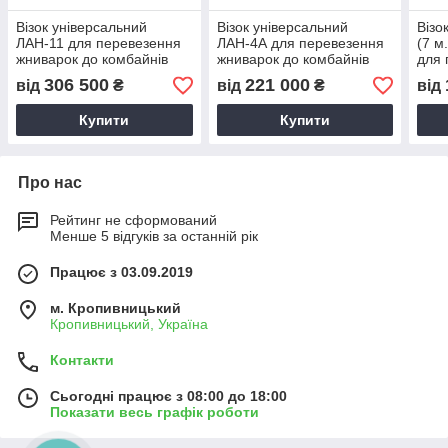
Візок універсальний
Візок універсальний
Візо
ЛАН-11 для перевезення
ЛАН-4А для перевезення
(7 м
жниварок до комбайнів
жниварок до комбайнів
для 
10-12 м
12,5 м
жнив
306 500
221 000
від
₴
від
₴
від
Купити
Купити
Про нас
Рейтинг не сформований
Менше 5 відгуків за останній рік
Працює з 03.09.2019
м. Кропивницький
Кропивницький, Україна
Контакти
Сьогодні працює з 08:00 до 18:00
Показати весь графік роботи