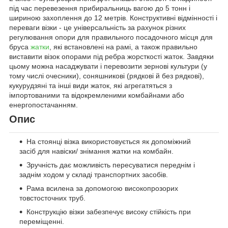
під час перевезення прибиральниць вагою до 5 тонн і
шириною захоплення до 12 метрів. Конструктивні відмінності і
переваги візки - це універсальність за рахунок різних
регулювання опори для правильного посадочного місця для
бруса
жатки
, які встановлені на рамі, а також правильно
виставити візок опорами під ребра жорсткості жаток. Завдяки
цьому можна насаджувати і перевозити зернові культури (у
тому числі очесники), соняшникові (рядкові й без рядкові),
кукурудзяні та інші види жаток, які агрегатяться з
імпортованими та відокремленими комбайнами або
енергопостачанням.
Опис
На стоянці візка використовується як допоміжний
засіб для навіски/ знімання жатки на комбайн.
Зручність дає можливість пересуватися переднім і
заднім ходом у складі транспортних засобів.
Рама всилена за допомогою високопрозорих
товстосточних труб.
Конструкцію візки забезпечує високу стійкість при
переміщенні.