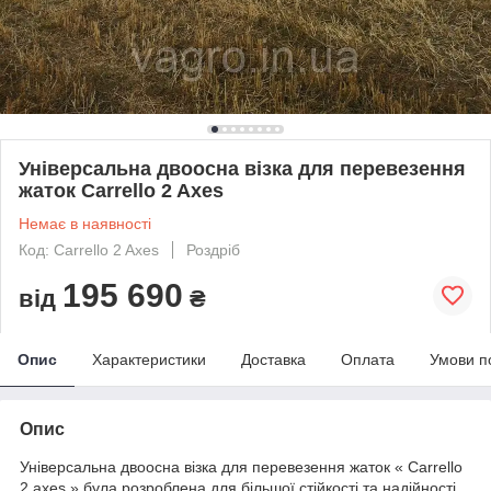
Універсальна двоосна візка для перевезення
жаток Carrello 2 Axes
Немає в наявності
Код: Carrello 2 Axes
Роздріб
195 690
від
₴
Опис
Характеристики
Доставка
Оплата
Умови п
Опис
Універсальна двоосна візка для перевезення жаток « Carrello
2 axes » була розроблена для більшої стійкості та надійності