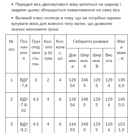
Передня вісь двосмугового візку кріпиться на шарнірі і
завдяки цьому збільшується навантаження на саму вісь.
Великий плюс полягає в тому, що не потрібно окремо
купувати візок для кожного типу жатки, що дозволяє
значно економити гроші.
№
Поз
Груз
Кол.
Кол.
Габаритні розміри
Мас
нач
опід'
опо
коле
а
п/п
енн
ємні
р Ш
с,
візки
Дов
Шир
Шир
Вис
я
сть,
тука
шт.
, кг
жин
ина
ина
ота
тон.
.
а
A
B
1
ВДУ
3
2
4
128
246
129
129
139
-7,6
54
5
5
4
6,0
2
ВДУ
4,5
4
6
128
248
129
129
145
-7,6-
54
0
5
4
0,0
01
3
ВДУ
4,5
4
6
144
248
129
129
153
-9,2-
53
0
5
4
1,0