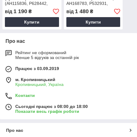
(AH115836, P628442,
AH168783, P532931,
AF55747, PA3886,
46468, C20019, AF26473,
1 190
1 480
від
₴
від
₴
21.21623, MLR2121623,
PA2610, 21.00955,
46691) (HDParts-AG,
21.00955) (HDParts-AG,
Купити
Купити
США)
США)
Про нас
Рейтинг не сформований
Менше 5 відгуків за останній рік
Працює з 03.09.2019
м. Кропивницький
Кропивницький, Україна
Контакти
Сьогодні працює з 08:00 до 18:00
Показати весь графік роботи
Про нас