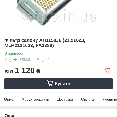
Фільтр салону AH115836 (21.21623,
MLR2121623, PA3886)
В наявності
Код: AH115836
Роздріб
1 120
від
₴
Купити
Опис
Характеристики
Доставка
Оплата
Умови п
Опис