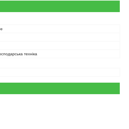
re
осподарська техніка