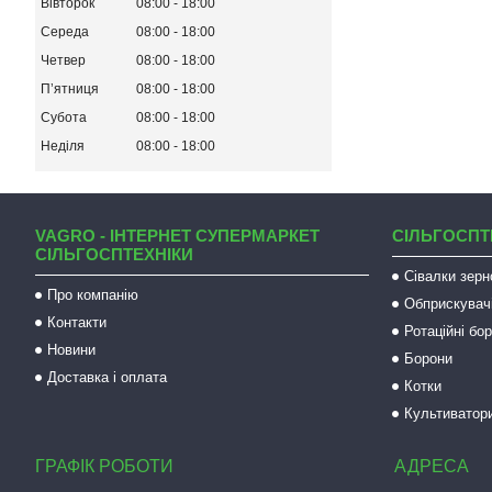
Вівторок
08:00
18:00
Середа
08:00
18:00
Четвер
08:00
18:00
Пʼятниця
08:00
18:00
Субота
08:00
18:00
Неділя
08:00
18:00
VAGRO - ІНТЕРНЕТ СУПЕРМАРКЕТ
СІЛЬГОСПТ
СІЛЬГОСПТЕХНІКИ
Сівалки зерн
Про компанію
Обприскувач
Контакти
Ротаційні бо
Новини
Борони
Доставка і оплата
Котки
Культиватор
ГРАФІК РОБОТИ