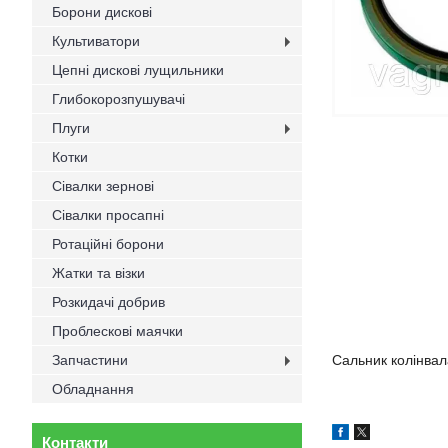
Борони дискові
Культиватори
Цепні дискові лущильники
Глибокорозпушувачі
Плуги
Котки
Сівалки зернові
Сівалки просапні
Ротаційні борони
Жатки та візки
Розкидачі добрив
Проблескові маячки
Запчастини
Сальник колінвал
Обладнання
Контакти