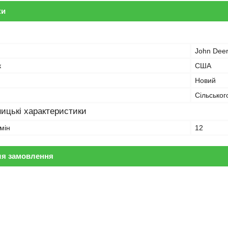
ки
John Dee
к
США
Новий
Сільськог
ицькі характеристики
мін
12
ля замовлення