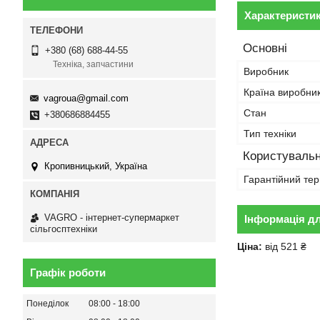
Характеристи
Основні
+380 (68) 688-44-55
Техніка, запчастини
Виробник
Країна виробни
vagroua@gmail.com
Стан
+380686884455
Тип техніки
Користувальн
Кропивницький, Україна
Гарантійний тер
VAGRO - інтернет-супермаркет
Інформація д
сільгосптехніки
Ціна:
від 521 ₴
Графік роботи
Понеділок
08:00
18:00