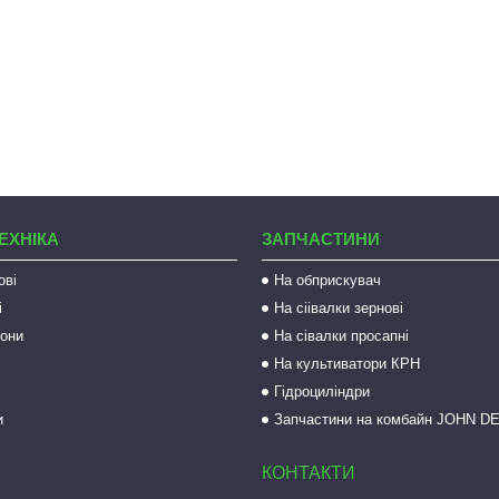
ЕХНІКА
ЗАПЧАСТИНИ
ові
На обприскувач
і
На сіівалки зернові
рони
На сівалки просапні
На культиватори КРН
Гідроциліндри
и
Запчастини на комбайн JOHN D