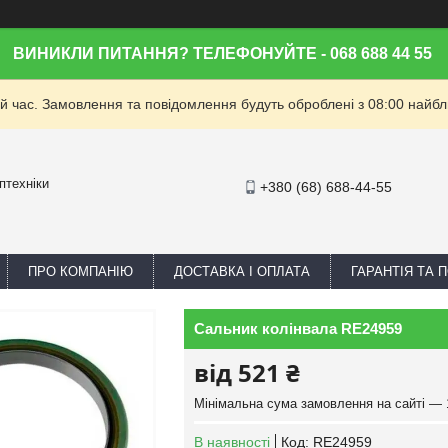
ВИНИКЛИ ПИТАННЯ? ТЕЛЕФОНУЙТЕ - 068 688 44 55
й час. Замовлення та повідомлення будуть оброблені з 08:00 найбли
птехніки
+380 (68) 688-44-55
ПРО КОМПАНІЮ
ДОСТАВКА І ОПЛАТА
ГАРАНТІЯ ТА
Сальник колінвала RE24959
від
521 ₴
Мінімальна сума замовлення на сайті — 
В наявності
Код:
RE24959