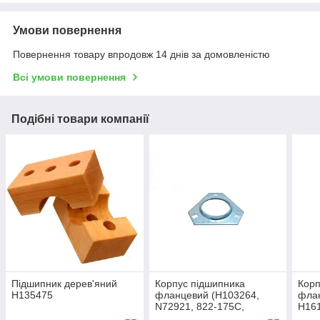
Умови повернення
Повернення товару впродовж 14 днів за домовленістю
Всі умови повернення
Подібні товари компанії
Підшипник дерев'яний
Корпус підшипника
Корп
H135475
фланцевий (H103264,
флан
N72921, 822-175C,
H161
PFD52, PFT205, 17264)
8662