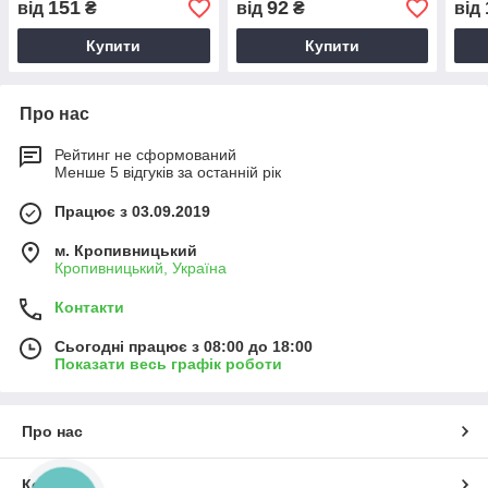
151
92
від
₴
від
₴
від
(HDParts-AG, США)
PFD7
7119
Купити
Купити
США
Про нас
Рейтинг не сформований
Менше 5 відгуків за останній рік
Працює з 03.09.2019
м. Кропивницький
Кропивницький, Україна
Контакти
Сьогодні працює з 08:00 до 18:00
Показати весь графік роботи
Про нас
Контакти