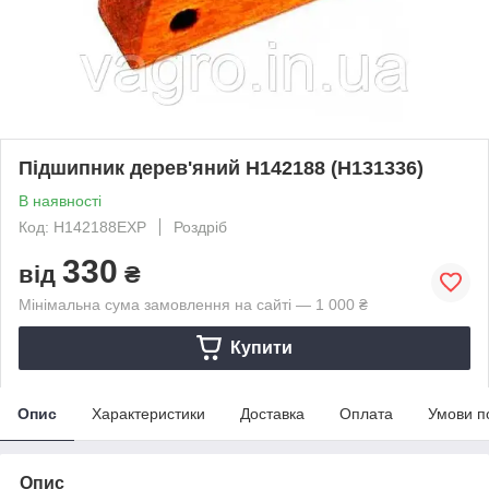
Підшипник дерев'яний H142188 (H131336)
В наявності
Код: H142188EXP
Роздріб
330
від
₴
Мінімальна сума замовлення на сайті — 1 000 ₴
Купити
Опис
Характеристики
Доставка
Оплата
Умови п
Опис