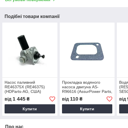
Подібні товари компанії
Насос паливний
Прокладка водяного
Водя
RE46375X (RE46375)
насоса двигуна AS-
(RE5
(HDParts-AG, США)
R96616 (AssurPower Parts,
SE50
Китай)
(O.M.
1 445
110
від
₴
від
₴
від
Купити
Купити
Про нас