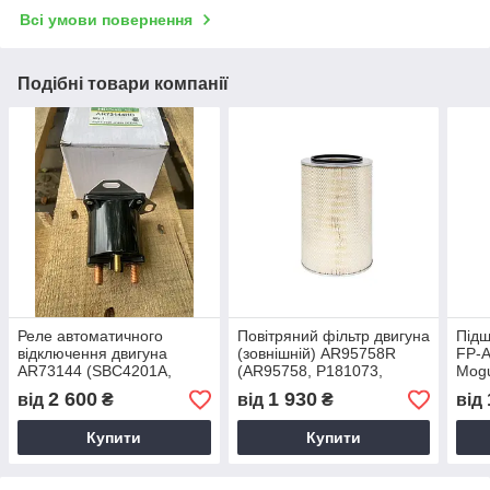
Всі умови повернення
Подібні товари компанії
Реле автоматичного
Повітряний фільтр двигуна
Підш
відключення двигуна
(зовнішній) AR95758R
FP-A
AR73144 (SBC4201A,
(AR95758, P181073,
Mogu
SBC4201D)
86029150, 46774, AF4801,
2 600
1 930
від
₴
від
₴
від
PA2676) (HDParts-AG,
США)
Купити
Купити