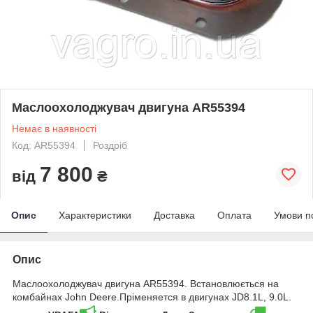
Маслоохолоджувач двигуна AR55394
Немає в наявності
Код: AR55394
Роздріб
7 800
від
₴
Опис
Характеристики
Доставка
Оплата
Умови п
Опис
Маслоохолоджувач двигуна AR55394. Встановлюється на
комбайнах John Deere.Пріменяется в двигунах JD8.1L, 9.0L.