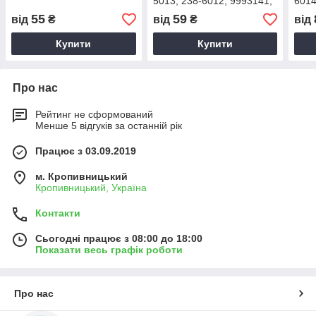
5013, 238-6012, 9993141,
6014
T77613)
55
59
від
₴
від
₴
від
Купити
Купити
Про нас
Рейтинг не сформований
Менше 5 відгуків за останній рік
Працює з 03.09.2019
м. Кропивницький
Кропивницький, Україна
Контакти
Сьогодні працює з 08:00 до 18:00
Показати весь графік роботи
Про нас