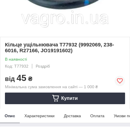
Кільце ущільнювача T77932 (9992069, 238-
6016, R27166, JO19191602)
В наявності
Код: T77932
Роздріб
45
від
₴
Мінімальна сума замовлення на сайті — 1 000 ₴
Купити
Опис
Характеристики
Доставка
Оплата
Умови п