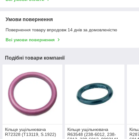
Умови повернення
Повернення товару впродовж 14 днів за домовленістю
Всі умови повернення
Подібні товари компанії
Кільце ущільнювача
Кільце ущільнювача
Кіль
R72328 (T13119, S.1922)
R63548 (238-6012, 238-
R287