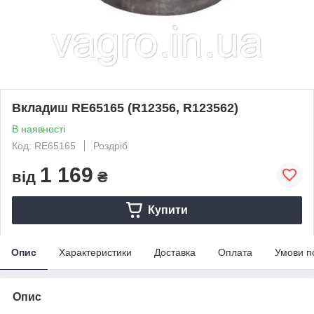
Вкладиш RE65165 (R12356, R123562)
В наявності
Код: RE65165
Роздріб
1 169
від
₴
Купити
Опис
Характеристики
Доставка
Оплата
Умови п
Опис