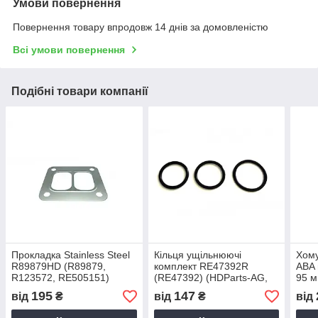
Умови повернення
Повернення товару впродовж 14 днів за домовленістю
Всі умови повернення
Подібні товари компанії
Прокладка Stainless Steel
Кільця ущільнюючі
Хому
R89879HD (R89879,
комплект RE47392R
ABA 
R123572, RE505151)
(RE47392) (HDParts-AG,
95 
(HDParts-AG, США)
США)
(F06
195
147
від
₴
від
₴
від
(HDP