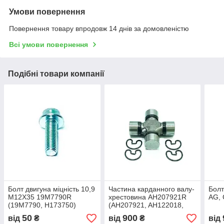
Умови повернення
Повернення товару впродовж 14 днів за домовленістю
Всі умови повернення
Подібні товари компанії
Болт двигуна міцність 10,9
Частина карданного валу-
Болт
M12X35 19M7790R
хрестовина AH207921R
AG,
(19M7790, H173750)
(AH207921, AH122018,
(HDParts-AG)
RE15546, RE37355,
50
900
від
₴
від
₴
від
84355343, 4120M0011)