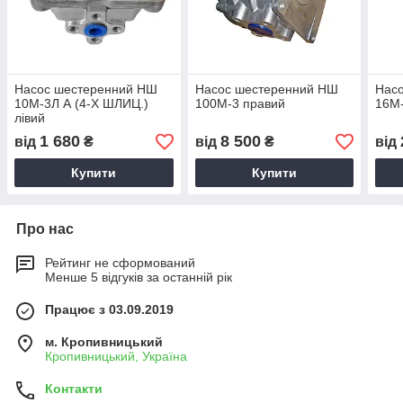
Насос шестеренний НШ
Насос шестеренний НШ
Нас
10М-3Л А (4-Х ШЛИЦ.)
100М-3 правий
16М-
лівий
1 680
8 500
від
₴
від
₴
від
Купити
Купити
Про нас
Рейтинг не сформований
Менше 5 відгуків за останній рік
Працює з 03.09.2019
м. Кропивницький
Кропивницький, Україна
Контакти