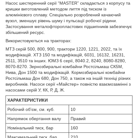
Насос шестеренний серії “MASTER” складається з корпусу та
кришки виготовлений методом лиття під тиском із
алюмінієвого сплаву. Спеціально розроблений качаючий
вузол, зменшує рівень шуму і пульсації робочої рідини.
Застосування металофторопластових підшипників забезпечує
збільшений ресурс.
Використовуються на тракторах:
МТЗ серій 500, 800, 900, трактори 1220, 1221, 2022, та їх
модифікацій. ХТЗ 150 та модифікацій, 6031, 16132, 16231,
2511, 3510 та інших. ЮМЗ 6 серії, 8040.2, 8240, 8080-8280,
8070-8270. Зернозбиральні комбайни Ростсільмаш СК5М,
Нива, Дон 1500 та модифікацій. Кормозбиральні комбайни
Ростсільмаш Дон 680, Дон 750, а також на іншій техніці різних
виробників. Насоси серії «Майстер» повністю взаємозамінні з
насосами серій У, КК, Р, Д, Ж.
ХАРАКТЕРИСТИКИ
Робочий об'єм, см. куб.
10
Напрямок обертання валу
Правий
Номінальний тиск, бар
160
Максимальний тиск, бар
210