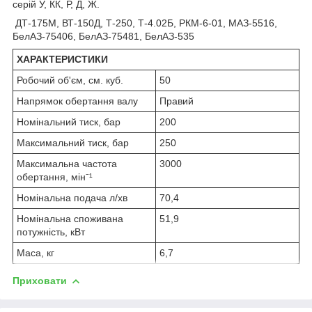
серій У, КК, Р, Д, Ж.
ДТ-175М, ВТ-150Д, Т-250, Т-4.02Б, РКМ-6-01, МАЗ-5516,
БелАЗ-75406, БелАЗ-75481, БелАЗ-535
ХАРАКТЕРИСТИКИ
Робочий об'єм, см. куб.
50
Напрямок обертання валу
Правий
Номінальний тиск, бар
200
Максимальний тиск, бар
250
Максимальна частота
3000
обертання, мін⁻¹
Номінальна подача л/хв
70,4
Номінальна споживана
51,9
потужність, кВт
Маса, кг
6,7
Приховати