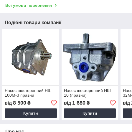
Всі умови повернення
Подібні товари компанії
Насос шестеренний НШ
Насос шестеренний НШ
Нас
100М-3 правий
10 (правий)
32М-
8 500
1 680
від
₴
від
₴
від
Купити
Купити
Про нас