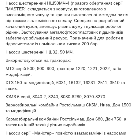
Насос шестеренний НШ50МЧ-4 (правого обертання) серії
"MASTER" складається з корпусу, виготовленого з
високоміцного чавуну та кришки виготовленої методом лиття
під тиском з алюмінієвого сплаву. Спеціально розроблений
качаючий вузол, зменшує рівень шуму і пульсації робочої
рідини. Застосування металофторопластових підшипників
забезпечує збільшений ресурс. Призначений для роботи в
гідросистемах із номінальним тиском 200 бар.
Насоси шестеренні НШ32, 50 МЧ.
Використовуються на тракторах:
МТЗ серій 500, 800, 900, трактори 1220, 1221, 2022, та їх
модифікацій.
ХТЗ 150 та модифікацій, 6031, 16132, 16231, 2511, 3510 та
інших.
ЮМЗ 6 серії, 8040.2, 8240, 8080-8280, 8070-8270
Зернозбиральні комбайни Ростсільмаш СК5М, Нива, Дон 1500
та модифікацій
Кормозбиральні комбайни Ростсільмаш Дон 680, Дон 750, а
також на іншій техніці різних виробників.
Насоси серії «Майстер» повністю взаємозамінні з насосами