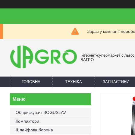
Зараз у компанії нероб
Інтернет-супермаркет сільгос
ВАГРО
ГОЛОВНА
ТЕХНІКА
ЗАПЧАСТИНИ
Обприскувачі BOGUSLAV
Компактори
Шлейфова борона