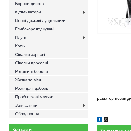
Борони дискові
Культиватори
Цепні дискові лущильники
Глибокорозпушувачі
Плуги
Котки
Сівалки зернові
Сівалки просапні
Ротаційні борони
Жатки та візки
Розкидачі добрив
Проблескові маячки
радіатор новий 
Запчастини
Обладнання
Контакти
Характеристи