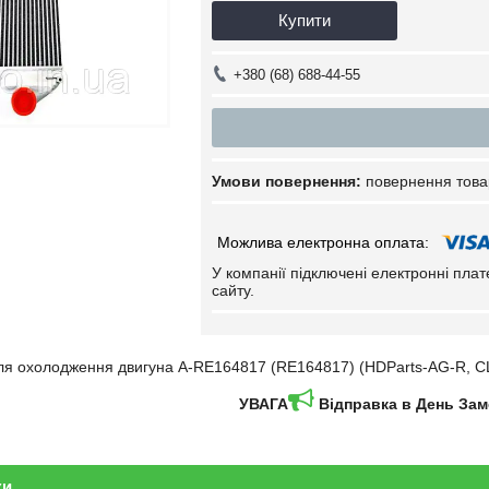
Купити
+380 (68) 688-44-55
повернення това
У компанії підключені електронні пла
сайту.
для охолодження двигуна A-RE164817 (RE164817) (HDParts-AG-R, 
УВАГА
Відправка в День За
ки