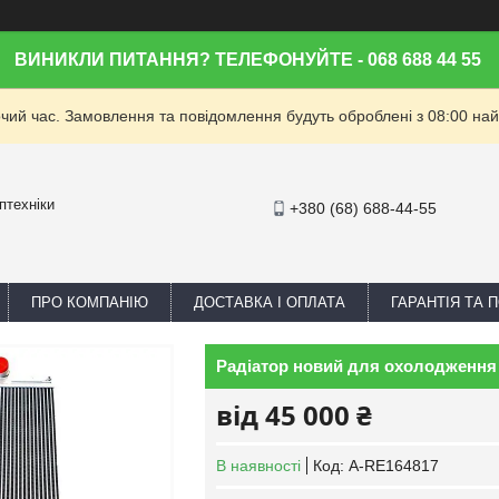
ВИНИКЛИ ПИТАННЯ? ТЕЛЕФОНУЙТЕ - 068 688 44 55
очий час. Замовлення та повідомлення будуть оброблені з 08:00 най
птехніки
+380 (68) 688-44-55
ПРО КОМПАНІЮ
ДОСТАВКА І ОПЛАТА
ГАРАНТІЯ ТА
Радіатор новий для охолодження 
від
45 000 ₴
В наявності
Код:
A-RE164817