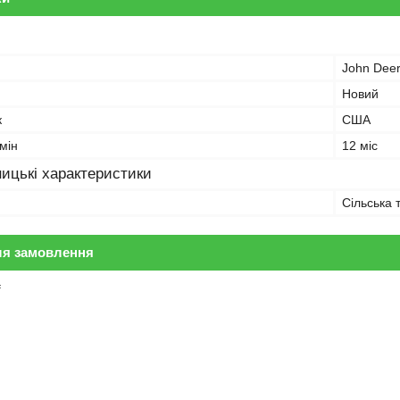
John Dee
Новий
к
США
мін
12 міс
ицькі характеристики
Сільська 
ля замовлення
₴