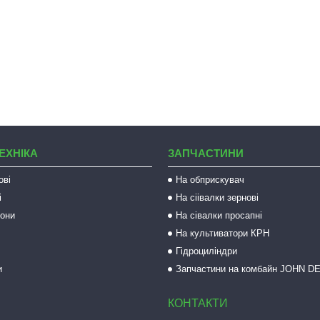
ЕХНІКА
ЗАПЧАСТИНИ
ові
На обприскувач
і
На сіівалки зернові
рони
На сівалки просапні
На культиватори КРН
Гідроциліндри
и
Запчастини на комбайн JOHN D