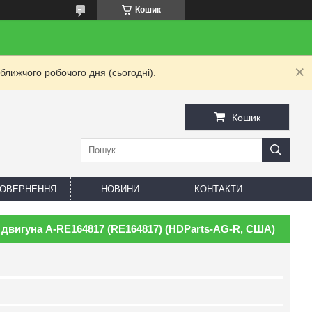
Кошик
ближчого робочого дня (сьогодні).
Кошик
 ПОВЕРНЕННЯ
НОВИНИ
КОНТАКТИ
двигуна A-RE164817 (RE164817) (HDParts-AG-R, США)