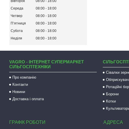
Вівторок
08:00
18:00
Середа
08:00
18:00
Четвер
08:00
18:00
Пʼятниця
08:00
18:00
Субота
08:00
18:00
Неділя
08:00
18:00
VAGRO - ІНТЕРНЕТ СУПЕРМАРКЕТ
СІЛЬГОСПТ
СІЛЬГОСПТЕХНІКИ
Сівалки зерн
Про компанію
Обприскувач
Контакти
Ротаційні бо
Новини
Борони
Доставка і оплата
Котки
Культиватор
ГРАФІК РОБОТИ