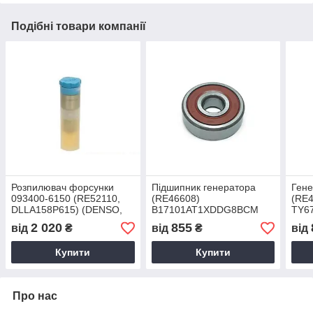
Подібні товари компанії
Розпилювач форсунки
Підшипник генератора
Гене
093400-6150 (RE52110,
(RE46608)
(RE4
DLLA158P615) (DENSO,
B17101AT1XDDG8BCM
TY6
Японія)
(передний) (NSK, Японія)
2 020
855
від
₴
від
₴
від
Купити
Купити
Про нас