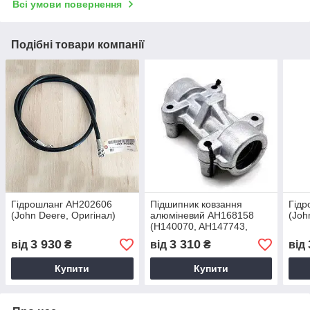
Всі умови повернення
Подібні товари компанії
Гідрошланг AH202606
Підшипник ковзання
Гідр
(John Deere, Оригінал)
алюміневий AH168158
(Joh
(H140070, AH147743,
H147747, H147748,
3 930
3 310
від
₴
від
₴
від
AH136572, AH145263,
H150717) (John Deere,
Купити
Купити
Оригінал)