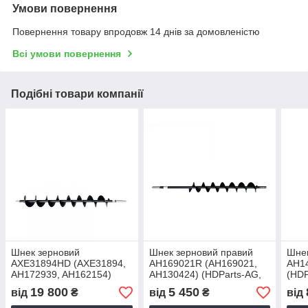
Умови повернення
Повернення товару впродовж 14 днів за домовленістю
Всі умови повернення
Подібні товари компанії
Шнек зерновий
Шнек зерновий правий
Шнек
AXE31894HD (AXE31894,
AH169021R (AH169021,
AH1
AH172939, AH162154)
AH130424) (HDParts-AG,
(HDP
(HDParts-AG, США)
Німеччина)
19 800
5 450
від
₴
від
₴
від