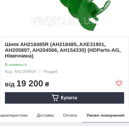
Шнек AH218485R (AH218485, AXE31901,
AH205897, AH204566, AH154330) (HDParts-AG,
Німеччина)
В наявності
Код: AH218485R
Роздріб
19 200
від
₴
Купити
арактеристики
Доставка
Оплата
Умови повернення