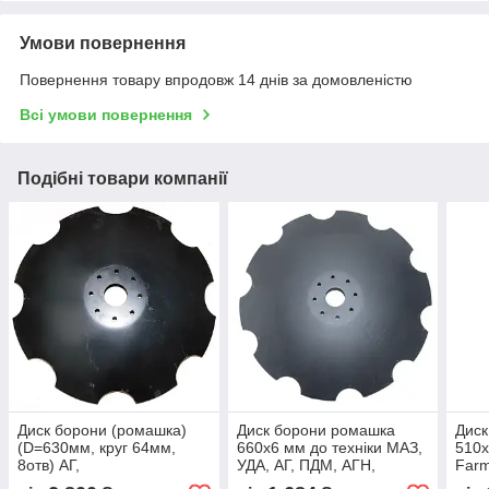
Умови повернення
Повернення товару впродовж 14 днів за домовленістю
Всі умови повернення
Подібні товари компанії
Диск борони (ромашка)
Диск борони ромашка
Диск
(D=630мм, круг 64мм,
660х6 мм до техніки МАЗ,
510х
8отв) АГ,
УДА, АГ, ПДМ, АГН,
Farm
УДА,ПД-2,5,АГН,БГН-24,
2012789-SP-2