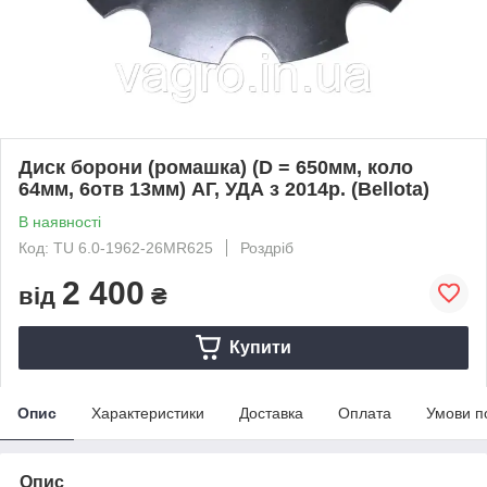
Диск борони (ромашка) (D = 650мм, коло
64мм, 6отв 13мм) АГ, УДА з 2014р. (Bellota)
В наявності
Код: TU 6.0-1962-26MR625
Роздріб
2 400
від
₴
Купити
Опис
Характеристики
Доставка
Оплата
Умови п
Опис