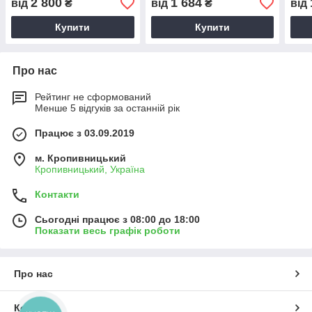
2 800
1 684
від
₴
від
₴
від
АДП (Бор) (Велес-Агро)
Купити
Купити
Про нас
Рейтинг не сформований
Менше 5 відгуків за останній рік
Працює з 03.09.2019
м. Кропивницький
Кропивницький, Україна
Контакти
Сьогодні працює з 08:00 до 18:00
Показати весь графік роботи
Про нас
Контакти