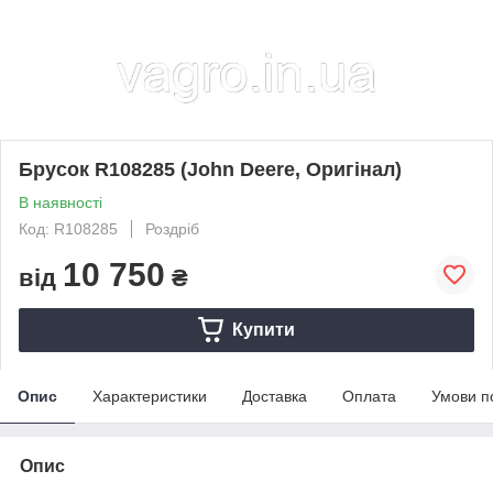
Брусок R108285 (John Deere, Оригінал)
В наявності
Код: R108285
Роздріб
10 750
від
₴
Купити
Опис
Характеристики
Доставка
Оплата
Умови п
Опис