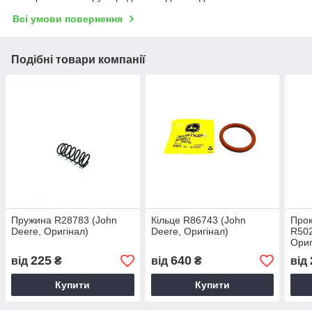
Всі умови повернення
Подібні товари компанії
Пружина R28783 (John
Кільце R86743 (John
Прок
Deere, Оригінал)
Deere, Оригінал)
R502
Ориг
225
640
від
₴
від
₴
від
Купити
Купити