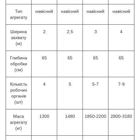
Тип
навісний
навісний
навісний
навісний
агрегату
Ширина
2
2,5
3
4
захвату
(м)
Глибина
65
65
65
65
обробки
(см)
Кількість
4
5
5-7
7-9
робочих
органів
(шт)
Маса
1300
1480
1850-2200
2800-3180
агрегату
(кг)