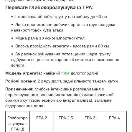
Переваги глибокорозпушувача ГРА:
Інтенсивна обробка грунту на глибину до 60 см
Легке проникнення робочих органів в грунт завдяки
наявності трьох кутів атаки
Міцна рама з якісної імпортної сталі
Висока прохідність агрегату - висота рами 80 см
За рахунок руйнування потовщених шарів грунту
відбувається розвиток кореневої системи і накопичення
вологи
Модель агрегата:
навісний
плуг
долотоподібні
Робочі органи:
2 ряду доліт, задні кільчасто тандем катки
Призначення:
глибоке інтенсивне розпушування з
перемішуванням рослинних залишків (заміна класичної
оранки з суттєвою економією витрат палива), загальне
оздоровлення поля.
Глибокоро
ГРА 2
ГРА 2,5
ГРА 3
ГРА 4
зпушувач
ГРАНД