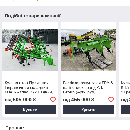
Подібні товари компанії
Культиватор Причіпний
Глибокорозпушувач ГРА-3
Куль
Гідравлічний складний
на 5 стійок Гранд Ark
КПА 
КПА 6 Атлас (4-х Рядний)
Group (Арк-Груп)
з Гр
з Гребінкою і Катком Арк-
Груп
505 000
455 000
від
₴
від
₴
від
Груп
Купити
Купити
Про нас