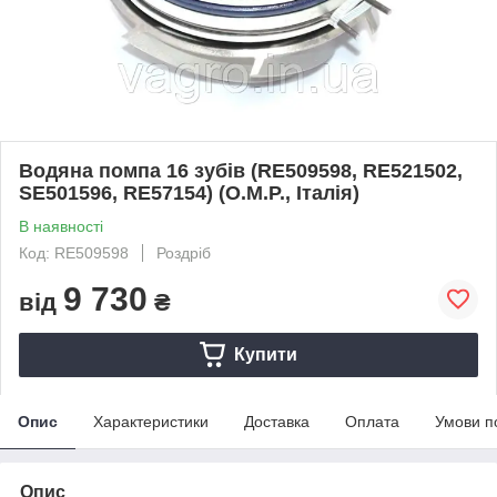
Водяна помпа 16 зубів (RE509598, RE521502,
SE501596, RE57154) (O.M.P., Італія)
В наявності
Код: RE509598
Роздріб
9 730
від
₴
Купити
Опис
Характеристики
Доставка
Оплата
Умови п
Опис