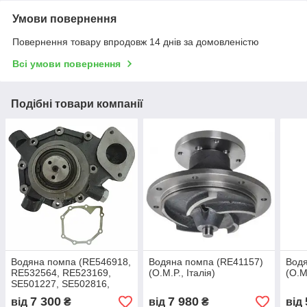
Умови повернення
Повернення товару впродовж 14 днів за домовленістю
Всі умови повернення
Подібні товари компанії
Водяна помпа (RE546918,
Водяна помпа (RE41157)
Водя
RE532564, RE523169,
(O.M.P., Італія)
(O.M.
SE501227, SE502816,
DZ128370, DZ125406)
7 300
7 980
від
₴
від
₴
від
(O.M.P., Італія)