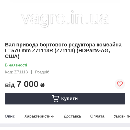
Вал привода бортового редуктора комбайна
L=570 mm Z71113R (Z71113) (HDParts-AG,
США)
В наявності
Код: Z71113
Роздріб
7 000
від
₴
Купити
Опис
Характеристики
Доставка
Оплата
Умови п