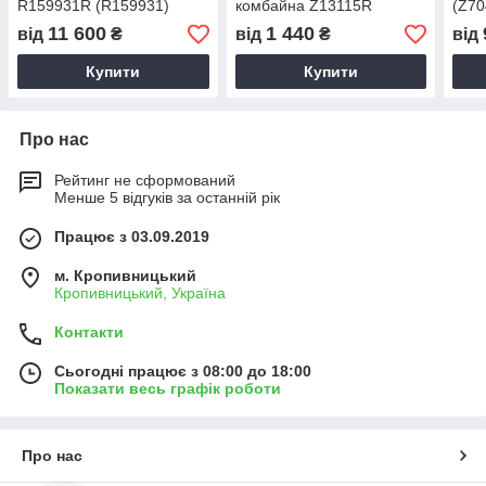
R159931R (R159931)
комбайна Z13115R
(Z70
(HDParts-AG, США)
(Z13115) (HDParts-AG,
(HDP
11 600
1 440
від
₴
від
₴
від
США)
Купити
Купити
Про нас
Рейтинг не сформований
Менше 5 відгуків за останній рік
Працює з 03.09.2019
м. Кропивницький
Кропивницький, Україна
Контакти
Сьогодні працює з 08:00 до 18:00
Показати весь графік роботи
Про нас