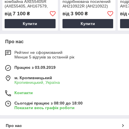
комбайна AXE55405R
подрібнювача посилений
подр
(AXE55405, AH167579,
AH210922R (AH210922)
AH1
AH120972, AH154961,
(HDParts-AG, США)
(HDP
7 100
3 900
від
₴
від
₴
від
AH162787) (HDParts-AG,
США)
Купити
Купити
Про нас
Рейтинг не сформований
Менше 5 відгуків за останній рік
Працює з 03.09.2019
м. Кропивницький
Кропивницький, Україна
Контакти
Сьогодні працює з 08:00 до 18:00
Показати весь графік роботи
Про нас