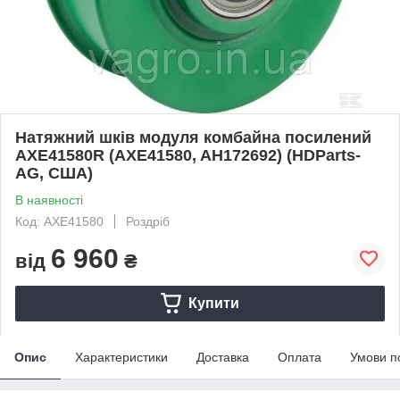
Натяжний шків модуля комбайна посилений
AXE41580R (AXE41580, AH172692) (HDParts-
AG, США)
В наявності
Код: AXE41580
Роздріб
6 960
від
₴
Купити
Опис
Характеристики
Доставка
Оплата
Умови п