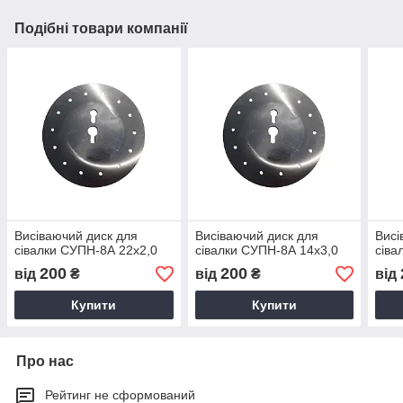
Подібні товари компанії
Висіваючий диск для
Висіваючий диск для
Висі
сівалки СУПН-8А 22х2,0
сівалки СУПН-8А 14х3,0
сіва
200
200
від
₴
від
₴
від
Купити
Купити
Про нас
Рейтинг не сформований