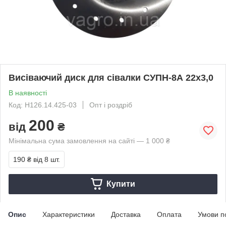
Висіваючий диск для сівалки СУПН-8А 22х3,0
В наявності
Код: Н126.14.425-03
Опт і роздріб
200
від
₴
Мінімальна сума замовлення на сайті — 1 000 ₴
190 ₴
від 8 шт.
Купити
Опис
Характеристики
Доставка
Оплата
Умови п