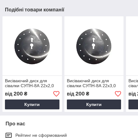
Подібні товари компанії
Висіваючий диск для
Висіваючий диск для
Висі
сівалки СУПН-8А 22х2,0
сівалки СУПН-8А 22х3,0
сіва
200
200
від
₴
від
₴
від
Купити
Купити
Про нас
Рейтинг не сформований