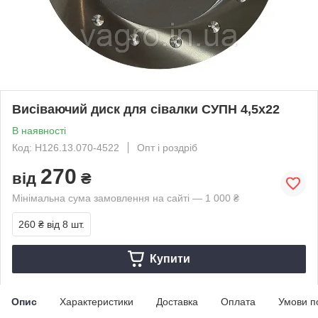
Висіваючий диск для сівалки СУПН 4,5х22
В наявності
Код: Н126.13.070-4522
Опт і роздріб
270
від
₴
Мінімальна сума замовлення на сайті — 1 000 ₴
260 ₴
від 8 шт.
Купити
Опис
Характеристики
Доставка
Оплата
Умови п