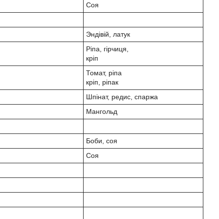
Соя
Эндівій, латук
Ріпа, гірчиця,
кріп
Томат, ріпа
кріп, ріпак
Шпінат, редис, спаржа
Мангольд
Боби, соя
Соя