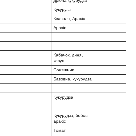
дрібна кукурудза
Кукуруза
Квасоля, Арахіс
Арахіс
Кабачок, диня,
кавун
Соняшник
Бавовна, кукурудза
Кукурудза
Кукурудза, бобові
арахіс
Томат