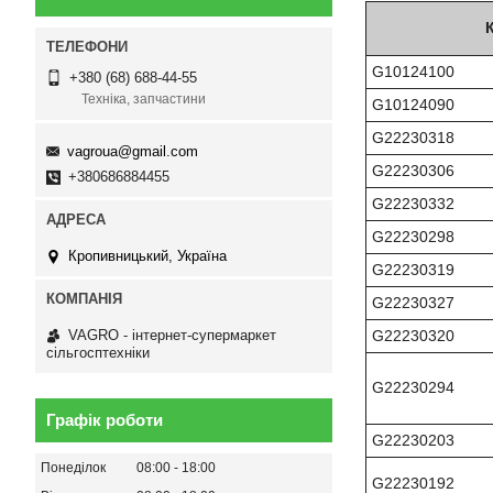
G10124100
+380 (68) 688-44-55
Техніка, запчастини
G10124090
G22230318
vagroua@gmail.com
G22230306
+380686884455
G22230332
G22230298
Кропивницький, Україна
G22230319
G22230327
G22230320
VAGRO - інтернет-супермаркет
сільгосптехніки
G22230294
Графік роботи
G22230203
Понеділок
08:00
18:00
G22230192