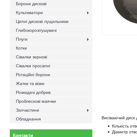
Борони дискові
Культиватори
Цепні дискові лущильники
Глибокорозпушувачі
Плуги
Котки
Сівалки зернові
Сівалки просапні
Ротаційні борони
Жатки та візки
Розкидачі добрив
Проблескові маячки
Запчастини
Висіваючий диск 
Обладнання
Кількість отв
Діаметр отв
Контакти