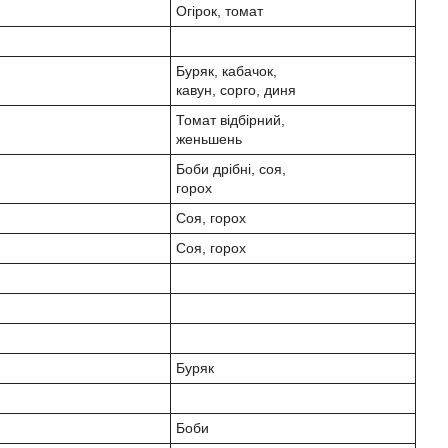
Огірок, томат
Буряк, кабачок,
кавун, сорго, диня
Томат відбірний,
женьшень
Боби дрібні, соя,
горох
Соя, горох
Соя, горох
Буряк
Боби