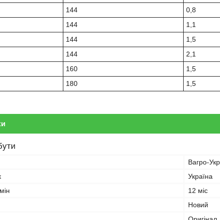
144
0,8
144
1,1
144
1,5
144
2,1
160
1,5
180
1,5
ки
бути
Вагро-Укр
к
Україна
мін
12 міс
Новий
Оригінал