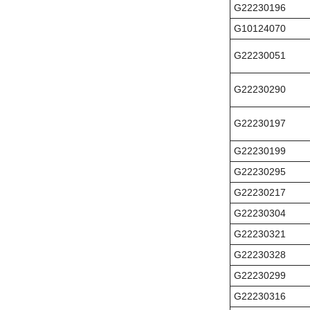
G22230196
G10124070
G22230051
G22230290
G22230197
G22230199
G22230295
G22230217
G22230304
G22230321
G22230328
G22230299
G22230316