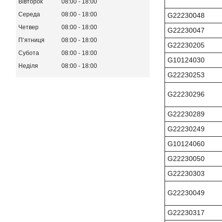
Вівторок
08:00
18:00
Середа
08:00
18:00
G22230048
Четвер
08:00
18:00
G22230047
Пʼятниця
08:00
18:00
G22230205
Субота
08:00
18:00
G10124030
Неділя
08:00
18:00
G22230253
G22230296
G22230289
G22230249
G10124060
G22230050
G22230303
G22230049
G22230317