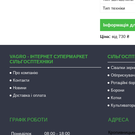
Тип техніки
Інформація д
Ціна:
від 730 ₴
VAGRO - ІНТЕРНЕТ СУПЕРМАРКЕТ
СІЛЬГОСПТ
СІЛЬГОСПТЕХНІКИ
Сівалки зерн
Про компанію
Обприскувач
Контакти
Ротаційні бо
Новини
Борони
Доставка і оплата
Котки
Культиватор
ГРАФІК РОБОТИ
Кропивницьки
Понеділок
08:00
18:00