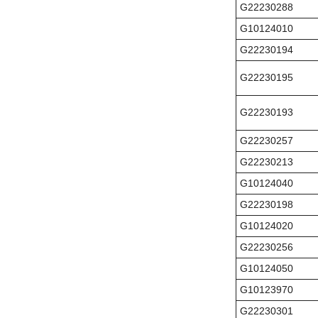
G22230288
G10124010
G22230194
G22230195
G22230193
G22230257
G22230213
G10124040
G22230198
G10124020
G22230256
G10124050
G10123970
G22230301