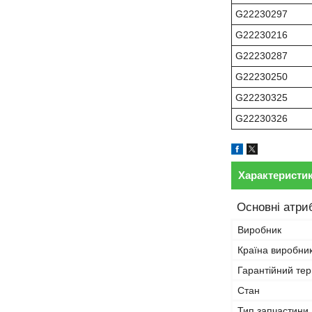
G22230297
G22230216
G22230287
G22230250
G22230325
G22230326
Характеристи
Основні атри
Виробник
Країна виробни
Гарантійний тер
Стан
Тип запчастини