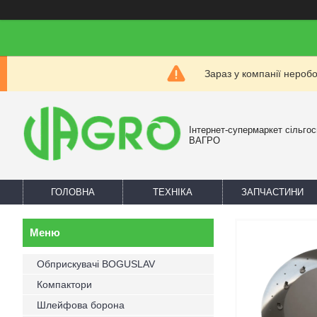
Зараз у компанії нероб
Інтернет-супермаркет сільгос
ВАГРО
ГОЛОВНА
ТЕХНІКА
ЗАПЧАСТИНИ
Обприскувачі BOGUSLAV
Компактори
Шлейфова борона