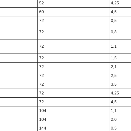
52
4,25
60
4,5
72
0,5
72
0,8
72
1,1
72
1,5
72
2,1
72
2,5
72
3,5
72
4,25
72
4,5
104
1,1
104
2,0
144
0,5