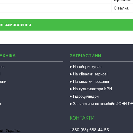
Сівалка
ля замовлення
ЕХНІКА
ЗАПЧАСТИНИ
ові
На обприскувач
і
На сіівалки зернові
рони
На сівалки просапні
На культиватори КРН
Гідроциліндри
и
Запчастини на комбайн JOHN D
+380 (68) 688-44-55
й, Україна