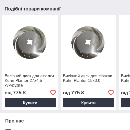
Подібні товари компанії
Висівний диск для сівалки
Висівний диск для сівалки
Висі
Kuhn Planter 27х4,5
Kuhn Planter 18х3,0
Kuhn
кукурудза
775
775
від
₴
від
₴
від
Купити
Купити
Про нас