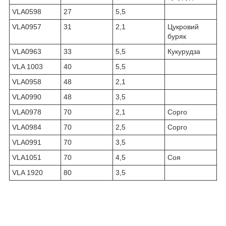
VLA0598
27
5,5
VLA0957
31
2,1
Цукровий
буряк
VLA0963
33
5,5
Кукурудза
VLA 1003
40
5,5
VLA0958
48
2,1
VLA0990
48
3,5
VLA0978
70
2,1
Сорго
VLA0984
70
2,5
Сорго
VLA0991
70
3,5
VLA1051
70
4,5
Соя
VLA 1920
80
3,5