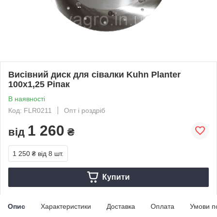
Висівний диск для сівалки Kuhn Planter
100х1,25 Ріпак
В наявності
Код: FLR0211
Опт і роздріб
1 260
від
₴
1 250 ₴
від 8 шт.
Купити
Опис
Характеристики
Доставка
Оплата
Умови п