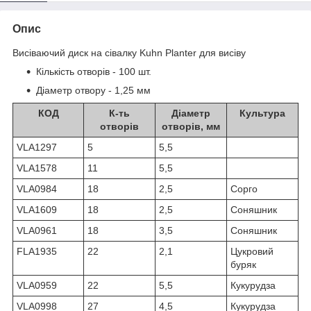
Опис
Висіваючий диск на сівалку Kuhn Planter для висіву
Кількість отворів - 100 шт.
Діаметр отвору - 1,25 мм
КОД
К-ть
Діаметр
Культура
отворів
отворів, мм
VLA1297
5
5,5
VLA1578
11
5,5
VLA0984
18
2,5
Сорго
VLA1609
18
2,5
Соняшник
VLA0961
18
3,5
Соняшник
FLA1935
22
2,1
Цукровий
буряк
VLA0959
22
5,5
Кукурудза
VLA0998
27
4,5
Кукурудза