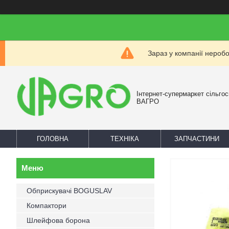
Зараз у компанії нероб
Інтернет-супермаркет сільгос
ВАГРО
ГОЛОВНА
ТЕХНІКА
ЗАПЧАСТИНИ
Обприскувачі BOGUSLAV
Компактори
Шлейфова борона