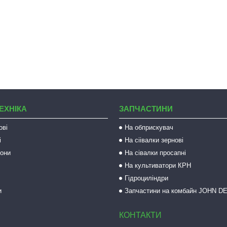
ЕХНІКА
ЗАПЧАСТИНИ
ові
На обприскувач
і
На сіівалки зернові
рони
На сівалки просапні
На культиватори КРН
Гідроциліндри
и
Запчастини на комбайн JOHN D