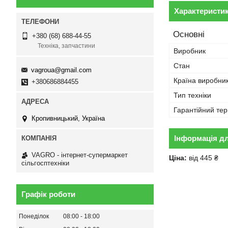
Характеристи
Основні
+380 (68) 688-44-55
Техніка, запчастини
Виробник
Стан
vagroua@gmail.com
Країна виробни
+380686884455
Тип техніки
Гарантійний тер
Кропивницький, Україна
Інформація д
VAGRO - інтернет-супермаркет
Ціна:
від 445 ₴
сільгосптехніки
Графік роботи
Понеділок
08:00
18:00