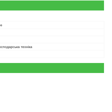
re
осподарська техніка