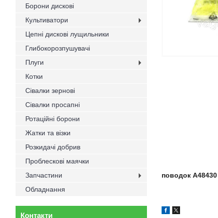
Борони дискові
Культиватори
Цепні дискові лущильники
Глибокорозпушувачі
Плуги
Котки
Сівалки зернові
Сівалки просапні
Ротаційні борони
Жатки та візки
Розкидачі добрив
Проблескові маячки
Запчастини
поводок A48430 
Обладнання
Контакти