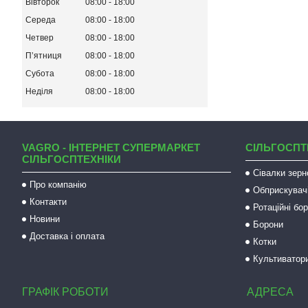
Вівторок
08:00
18:00
Середа
08:00
18:00
Четвер
08:00
18:00
Пʼятниця
08:00
18:00
Субота
08:00
18:00
Неділя
08:00
18:00
VAGRO - ІНТЕРНЕТ СУПЕРМАРКЕТ
СІЛЬГОСПТ
СІЛЬГОСПТЕХНІКИ
Сівалки зерн
Про компанію
Обприскувач
Контакти
Ротаційні бо
Новини
Борони
Доставка і оплата
Котки
Культиватор
ГРАФІК РОБОТИ