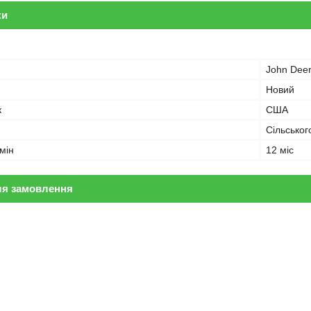
ки
John Dee
Новий
к
США
Сільськог
мін
12 міс
ля замовлення