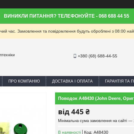
ВИНИКЛИ ПИТАННЯ? ТЕЛЕФОНУЙТЕ - 068 688 44 55
очий час. Замовлення та повідомлення будуть оброблені з 08:00 най
птехніки
+380 (68) 688-44-55
ПРО КОМПАНІЮ
ДОСТАВКА І ОПЛАТА
ГАРАНТІЯ ТА
Поводок A48430 (John Deere, Ориг
від
445 ₴
Мінімальна сума замовлення на сайті — 
В наявності
Код:
A48430