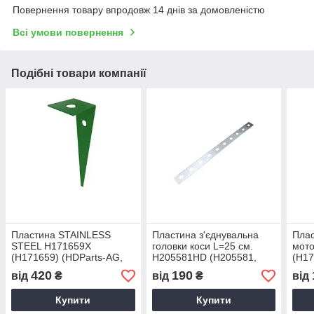
Повернення товару впродовж 14 днів за домовленістю
Всі умови повернення
Подібні товари компанії
Пластина STAINLESS
Пластина з'єднувальна
Плас
STEEL H171659X
головки коси L=25 см.
мот
(H171659) (HDParts-AG,
H205581HD (H205581,
(H17
США)
H161809) (HDParts-AG,
(HDP
420
190
від
₴
від
₴
від
США)
Купити
Купити