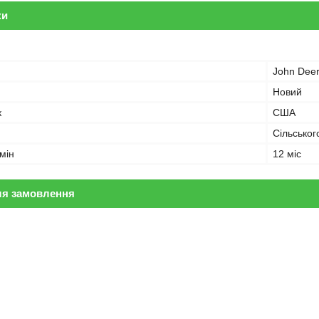
ки
John Dee
Новий
к
США
Сільськог
мін
12 міс
ля замовлення