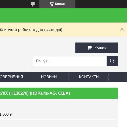
Кошик
ближчого робочого дня (сьогодні).
Кошик
 ПОВЕРНЕННЯ
НОВИНИ
КОНТАКТИ
70X (H130270) (HDParts-AG, США)
1 000 ₴