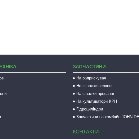
ЕХНІКА
ЗАПЧАСТИНИ
ові
На обприскувач
і
На сіівалки зернові
рони
На сівалки просапні
На культиватори КРН
Гідроциліндри
и
Запчастини на комбайн JOHN D