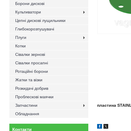
Борони дискові
Культиватори
Цепні дискові лущильники
Глибокорозпушувачі
Плуги
Котки
Сівалки зернові
Сівалки просапні
Ротаційні борони
Жатки та візки
Розкидачі добрив
Проблескові маячки
Запчастини
пластина STAIN
Обладнання
Контакти