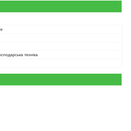
re
осподарська техніка