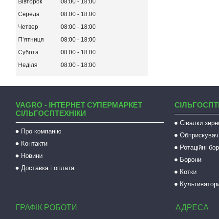
Вівторок
08:00
18:00
Середа
08:00
18:00
Четвер
08:00
18:00
Пʼятниця
08:00
18:00
Субота
08:00
18:00
Неділя
08:00
18:00
VAGRO - ІНТЕРНЕТ СУПЕРМАРКЕТ
СІЛЬГОСПТ
СІЛЬГОСПТЕХНІКИ
Сівалки зерн
Про компанію
Обприскувач
Контакти
Ротаційні бо
Новини
Борони
Доставка і оплата
Котки
Культиватор
ГРАФІК РОБОТИ