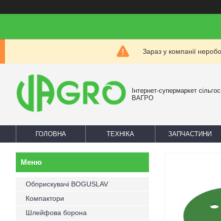
Зараз у компанії нероб
Інтернет-супермаркет сільгос
ВАГРО
ГОЛОВНА
ТЕХНІКА
ЗАПЧАСТИНИ
Обприскувачі BOGUSLAV
Компактори
Шлейфова борона