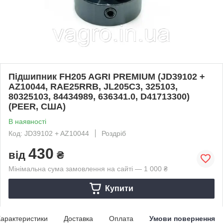
Підшипник FH205 AGRI PREMIUM (JD39102 +
AZ10044, RAE25RRB, JL205C3, 325103,
80325103, 84434989, 636341.0, D41713300)
(PEER, США)
В наявності
Код: JD39102 + AZ10044
Роздріб
430
від
₴
Мінімальна сума замовлення на сайті — 1 000 ₴
Купити
арактеристики
Доставка
Оплата
Умови повернення