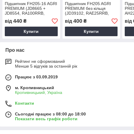
Підшипник FH205-16 AGRI
Підшипник FH205 AGRI
Під
PREMIUM (JD8665 +
PREMIUM без кільця
PRE
JD8554, RA100RRB,
(JD39102, RAE25RRB,
AH2
204807C91, 1021943,
JL205C3, 325103,
JD3
440
400
від
₴
від
₴
від
84330070, 214366C91,
80325103, 84434989,
(PE
482303R92) (PEER, США)
636341.0) (PEER, США)
Купити
Купити
Про нас
Рейтинг не сформований
Менше 5 відгуків за останній рік
Працює з 03.09.2019
м. Кропивницький
Кропивницький, Україна
Контакти
Сьогодні працює з 08:00 до 18:00
Показати весь графік роботи