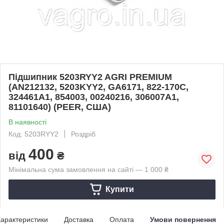
Підшипник 5203RYY2 AGRI PREMIUM
(AN212132, 5203KYY2, GA6171, 822-170C,
324461A1, 854003, 00240216, 306007A1,
81101640) (PEER, США)
В наявності
Код: 5203RYY2
Роздріб
400
від
₴
Мінімальна сума замовлення на сайті — 1 000 ₴
Купити
арактеристики
Доставка
Оплата
Умови повернення