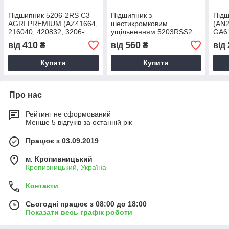
Підшипник 5206-2RS C3
Підшипник з
Під
AGRI PREMIUM (AZ41664,
шестикромковим
(AN2
216040, 420832, 3206-
ущільненням 5203RSS2
GA61
2RSC3, 3206 A-
SEEDXTREME KMF-R-
3244
410
560
від
₴
від
₴
від
2RS1TN9/MT33) (PEER,
A230 (AN212132, 5203-
0024
США)
KMF-R-A230, 5203KYY2,
8110
Купити
Купити
GA6171) (PEER, США)
Кита
Про нас
Рейтинг не сформований
Менше 5 відгуків за останній рік
Працює з 03.09.2019
м. Кропивницький
Кропивницький, Україна
Контакти
Сьогодні працює з 08:00 до 18:00
Показати весь графік роботи