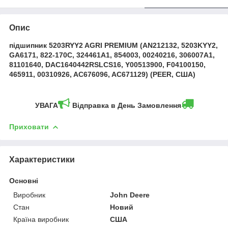
Опис
підшипник 5203RYY2 AGRI PREMIUM (AN212132, 5203KYY2,
GA6171, 822-170C, 324461A1, 854003, 00240216, 306007A1,
81101640, DAC1640442RSLCS16, Y00513900, F04100150,
465911, 00310926, AC676096, AC671129) (PEER, США)
УВАГА
Відправка в День Замовлення
Приховати
Характеристики
Основні
Виробник
John Deere
Стан
Новий
Країна виробник
США