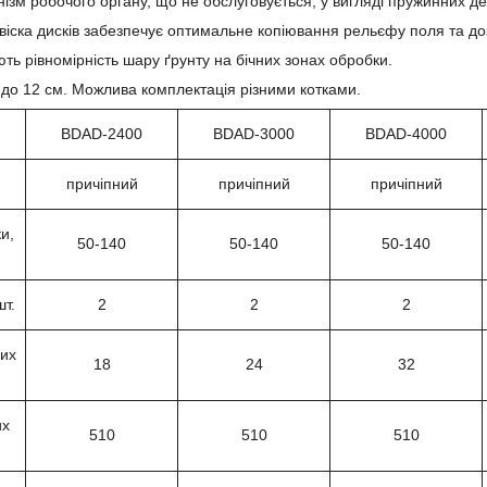
ізм робочого органу, що не обслуговується, у вигляді пружинних дем
двіска дисків забезпечує оптимальне копіювання рельєфу поля та до
ть рівномірність шару ґрунту на бічних зонах обробки.
до 12 см. Можлива комплектація різними котками.
BDAD-2400
BDAD-3000
BDAD-4000
причіпний
причіпний
причіпний
и,
50-140
50-140
50-140
шт.
2
2
2
них
18
24
32
их
510
510
510