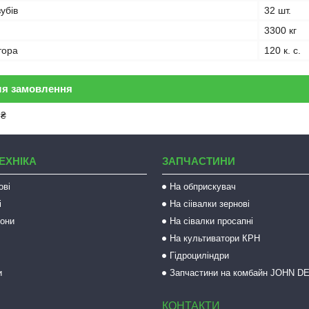
зубів
32 шт.
3300 кг
тора
120 к. с.
ля замовлення
 ₴
ЕХНІКА
ЗАПЧАСТИНИ
ові
На обприскувач
і
На сіівалки зернові
рони
На сівалки просапні
На культиватори КРН
Гідроциліндри
и
Запчастини на комбайн JOHN D