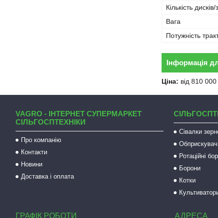
Кількість дисків/
Вага
Потужність трак
Інформація д
Ціна:
від 810 000
VAGRO - ІНТЕРНЕТ СУПЕРМАРКЕТ
СІЛЬГОСПТ
СІЛЬГОСПТЕХНІКИ
Сівалки зерн
Про компанію
Обприскувач
Контакти
Ротаційні бо
Новини
Борони
Доставка і оплата
Котки
Культиватор
ГРАФІК РОБОТИ