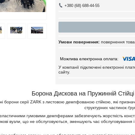
+380 (68) 688-44-55
повернення това
У компанії підключені електронні пла
сайту.
Борона Дискова на Пружинній Стійц
пні борони серії ZARK з листовою демпфованою стійкою, які признач
структурних частинок ґру
 еластичними гумовими демпферами забезпечують жорсткість конструк
кові вузли, що не обслуговуються, зменшують час обслуговування і