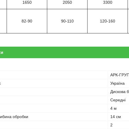
1650
2050
3300
82-90
90-110
120-160
ки
АРК-ГРУ
к
Україна
Дискова 
Середні
4 м
ибина обробки
14 см
2