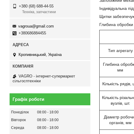
Запобіжний механ
+380 (68) 688-44-55
Індивідуальна пі
Техніка, запчастини
Щитки забезпечую
Глибина обробки 
vagroua@gmail.com
+380686884455
Тип агрегату
Кропивницький, Україна
Глибина обробк
мм
VAGRO - інтернет-супермаркет
сільгосптехніки
Кількість рядів, 
Кількість різаль
Графік роботи
вузлів, шт.
Понеділок
08:00
18:00
Діаметр робоч
Вівторок
08:00
18:00
органів, мм
Середа
08:00
18:00