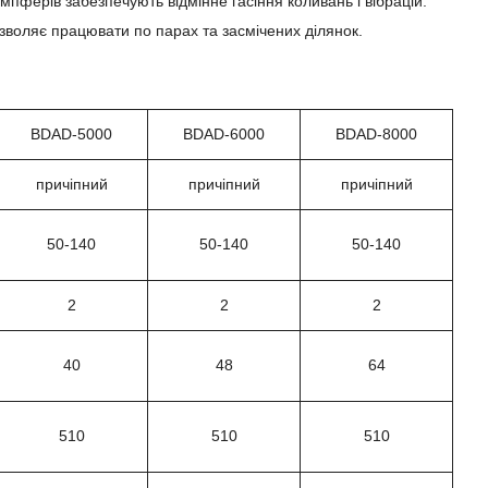
пферів забезпечують відмінне гасіння коливань і вібрацій.
зволяє працювати по парах та засмічених ділянок.
BDAD-5000
BDAD-6000
BDAD-8000
причіпний
причіпний
причіпний
50-140
50-140
50-140
2
2
2
40
48
64
510
510
510