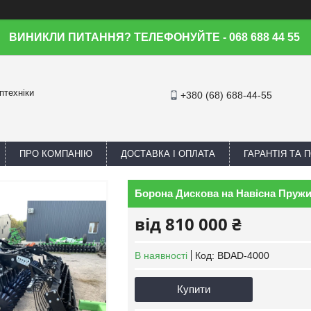
ВИНИКЛИ ПИТАННЯ? ТЕЛЕФОНУЙТЕ - 068 688 44 55
птехніки
+380 (68) 688-44-55
ПРО КОМПАНІЮ
ДОСТАВКА І ОПЛАТА
ГАРАНТІЯ ТА
Борона Дискова на Навісна Пружи
від
810 000 ₴
В наявності
Код:
BDAD-4000
Купити