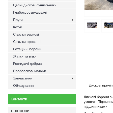
Цепні дискові лущильники
Глибокорозпушувачі
Плуги
Котки
Сівалки зернові
Сівалки просапні
Ротаційні борони
Жатки та візки
Розкидачі добрив
Проблескові маячки
Запчастини
Дискові причі
Обладнання
Дискові борони з
Контакти
умовах. Підшипни
підшипниками.