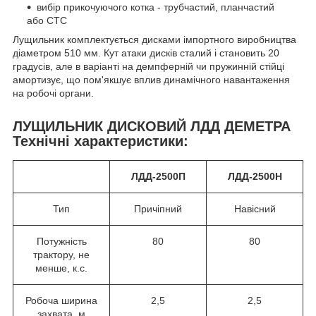
вибір прикочуючого котка - трубчастий, планчастий
або СТС
Лущильник комплектується дисками імпортного виробництва
діаметром 510 мм. Кут атаки дисків сталий і становить 20
градусів, але в варіанті на демпферній чи пружинній стійці
амортизує, що пом'якшує вплив динамічного навантаження
на робочі органи.
ЛУЩИЛЬНИК ДИСКОВИЙ ЛДД
ДЕМЕТРА
Технічні характеристики:
ЛДД-2500П
ЛДД-25
0
0Н
Тип
Причіпний
Навісний
Потужність
80
80
трактору, не
менше, к.с.
Робоча ширина
2,5
2,5
захвата, м