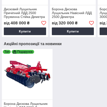
Дисковий Лущильник
Борона Дискова
Боро
Причіпний ЛДД 2500
Лущильник Навісний ЛДД
Лущи
Пружинна Стійка Деметра
2500 Деметра
3000
Дем
408 000
320 000
від
₴
від
₴
від
Купити
Купити
Акційні пропозиції та новинки
Топ
Подарунок
Борона Дискова Лущильник