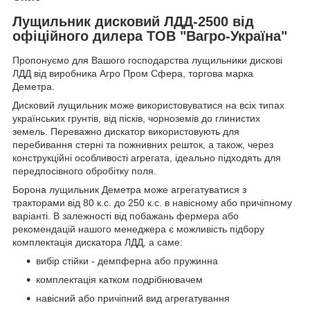
Лущильник дисковий ЛДД-2500 від
офіційного дилера ТОВ "Вагро-Україна"
Пропонуємо для Вашого господарства лущильники дискові
ЛДД від виробника Агро Пром Сфера, торгова марка
Деметра.
Дисковий лущильник може використовуватися на всіх типах
українських грунтів, від пісків, чорноземів до глинистих
земель. Переважно дискатор використовують для
перебивання стерні та пожнивних решток, а також, через
конструкційні особливості агрегата, ідеально підходять для
передпосівного обробітку поля.
Борона лущильник Деметра може агрегатуватися з
тракторами від 80 к.с. до 250 к.с. в навісному або причіпному
варіанті. В залежності від побажань фермера або
рекомендацій нашого менеджера є можливість підбору
комплектація дискатора ЛДД, а саме:
вибір стійки - демпферна або пружинна
комплектація катком подрібнювачем
навісний або причіпний вид агрегатування