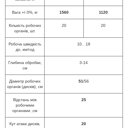
Вага +/-3%, кг
1560
1120
Кількість робочих
20
20
органів, шт.
Робоча швидкість
10…18
до, км/год
Глибина обробки,
3-14
см
Діаметр робочих
51
/56
органів (дисків), см
Відстань між
25
робочими
органами ,см
Кут атаки дисків,
20