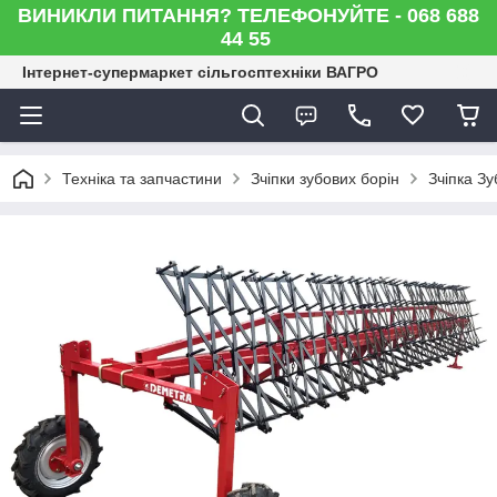
ВИНИКЛИ ПИТАННЯ? ТЕЛЕФОНУЙТЕ - 068 688
44 55
Інтернет-супермаркет сільгосптехніки ВАГРО
Техніка та запчастини
Зчіпки зубових борін
Зчіпка З