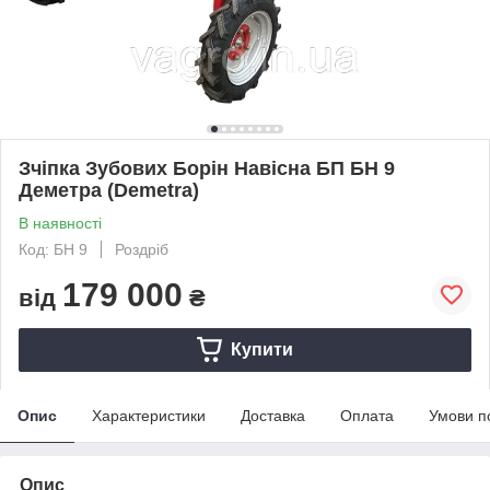
Зчіпка Зубових Борін Навісна БП БН 9
Деметра (Demetra)
В наявності
Код: БН 9
Роздріб
179 000
від
₴
Купити
Опис
Характеристики
Доставка
Оплата
Умови п
Опис