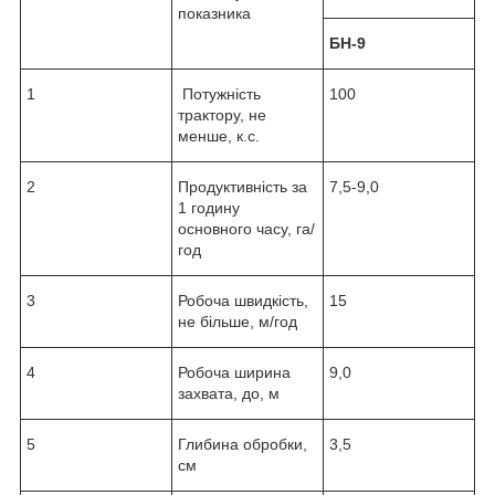
показника
БН-9
1
Потужність
100
трактору, не
менше, к.с.
2
Продуктивність за
7,5-9,0
1 годину
основного часу, га/
год
3
Робоча швидкість,
15
не більше, м/год
4
Робоча ширина
9,0
захвата, до, м
5
Глибина обробки,
3,5
см