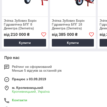
Зчіпка Зубових Борін
Зчіпка Зубових Борін
Зчіп
Гідравлічна БПГ 8
Гідравлічна БПГ 18
Гідр
Деметра (Demetra)
Деметра (Demetra)
Деме
210 000
385 000
від
₴
від
₴
від
Купити
Купити
Про нас
Рейтинг не сформований
Менше 5 відгуків за останній рік
Працює з 03.09.2019
м. Кропивницький
Кропивницький, Україна
Контакти