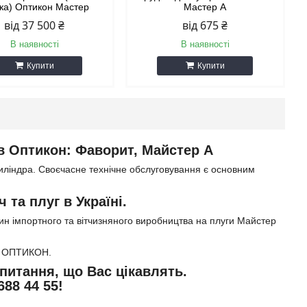
ка) Оптикон Мастер
Мастер А
від 37 500 ₴
від 675 ₴
В наявності
В наявності
Купити
Купити
в Оптикон: Фаворит, Майстер А
циліндра. Своєчасне технічне обслуговування є основним
та плуг в Україні.
ин імпортного та вітчизняного виробництва на плуги Майстер
ва ОПТИКОН.
питання, що Вас цікавлять.
688 44 55!