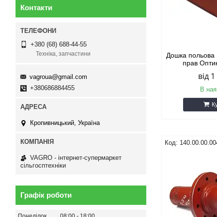
Контакти
+380 (68) 688-44-55
Техніка, запчастини
Дошка польова 
прав Опти
від 1
vagroua@gmail.com
+380686884455
В ная
К
Кропивницький, Україна
140.00.00.00
VAGRO - інтернет-супермаркет
сільгосптехніки
Графік роботи
Понеділок
08:00
18:00