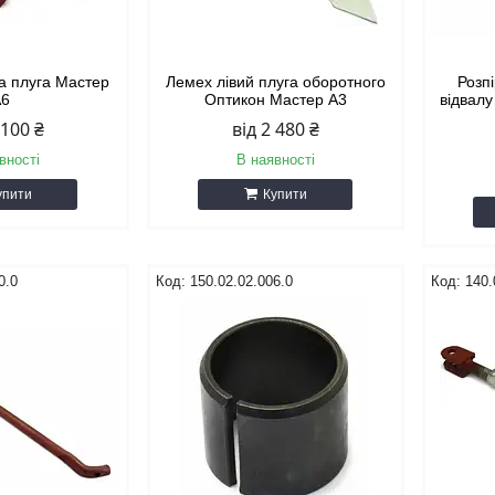
а плуга Мастер
Лемех лівий плуга оборотного
Розпі
А6
Оптикон Мастер А3
відвал
 100 ₴
від 2 480 ₴
вності
В наявності
упити
Купити
0.0
150.02.02.006.0
140.