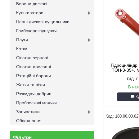
Борони дискові
Культиватори
Цепні дискові лущильники
Глибокорозпушувачі
Плуги
Котки
Сівалки зернові
Гідроциліндр
Сівалки просапні
ПОН-3-35+, 
Ротаційні борони
від 7
Жатки та візки
В ная
Розкидачі добрив
К
Проблескові маячки
Запчастини
180.00.00.02
Обладнання
Фільтри