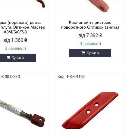
рка (перового) довга
Кронштейн пристрою
у плуга Оптикон Мастер
поворотного Оптикон (вилка)
А3/4/5/6/7/8
від 7 392 ₴
від 1 360 ₴
В наявності
В наявності
Купити
Купити
08.00.000.0
PK801102