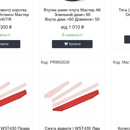
ового) коротка
Втулка рами плуга Мастер А6
Тяга 
 Оптикон Мастер
Зовнішній.діам= 60
О
5/6/7/8
Внутр.діам.=50 Довжина= 50
 300 ₴
від 1 010 ₴
вності
В наявності
упити
Купити
PR900201K
Мас
 I WST430 Права
Смуга відвалу I WST430 Ліва
Колесо