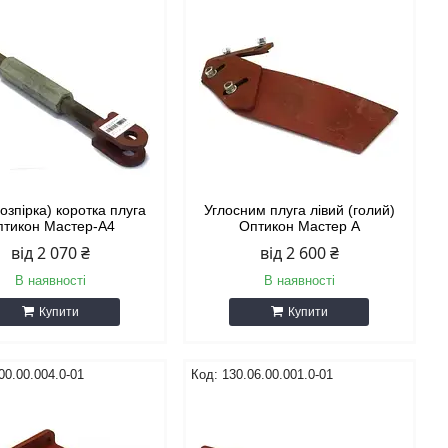
розпірка) коротка плуга
Углосним плуга лівий (голий)
птикон Мастер-А4
Оптикон Мастер А
від 2 070 ₴
від 2 600 ₴
В наявності
В наявності
Купити
Купити
00.00.004.0-01
130.06.00.001.0-01