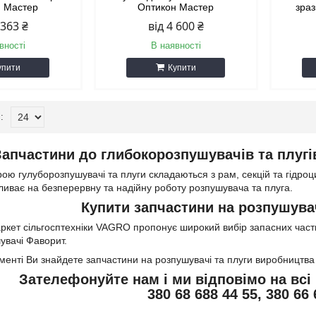
н Мастер
Оптикон Мастер
зраз
 363 ₴
від 4 600 ₴
вності
В наявності
упити
Купити
Запчастини до глибокорозпушувачів та плугі
рою гулуборозпушувачі та плуги складаються з рам, секцій та гідро
иває на безперервну та надійну роботу розпушувача та плуга.
Купити запчастини на розпушувач 
ркет сільгосптехніки VAGRO пропонує широкий вибір запасних част
увачі Фаворит.
менті Ви знайдете запчастини на розпушувачі та плуги виробницт
Зателефонуйте нам і ми відповімо на всі 
380 68 688 44 55, 380 66 