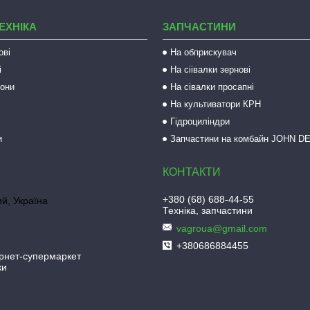
ЕХНІКА
ЗАПЧАСТИНИ
ові
На обприскувач
і
На сіівалки зернові
рони
На сівалки просапні
На культиватори КРН
Гідроциліндри
и
Запчастини на комбайн JOHN D
+380 (68) 688-44-55
й, Україна
Техніка, запчастини
vagroua@gmail.com
+380686884455
рнет-супермаркет
ки