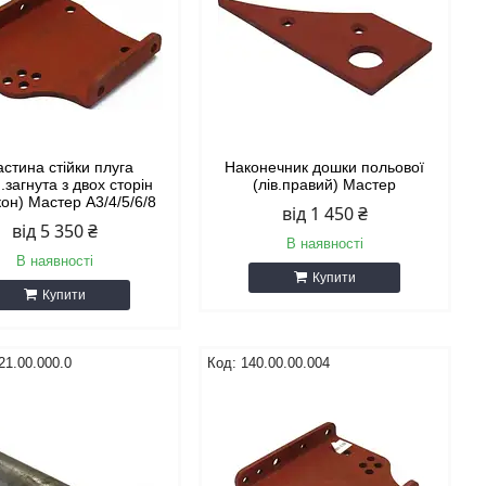
стина стійки плуга
Наконечник дошки польової
.загнута з двох сторін
(лів.правий) Мастер
он) Мастер А3/4/5/6/8
від 1 450 ₴
від 5 350 ₴
В наявності
В наявності
Купити
Купити
21.00.000.0
140.00.00.004