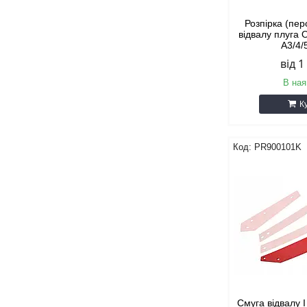
Розпірка (пер
відвалу плуга
А3/4/
від 1
В ная
К
PR900101K
Смуга відвалу