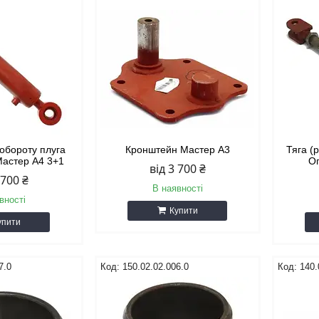
 обороту плуга
Кронштейн Мастер А3
Тяга (
Мастер А4 3+1
О
від 3 700 ₴
 700 ₴
В наявності
вності
Купити
упити
7.0
150.02.02.006.0
140.