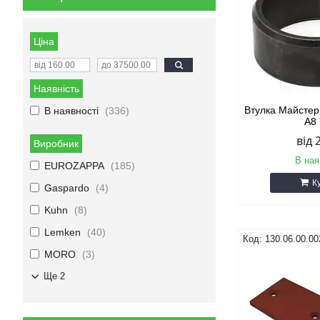
Ціна
Наявність
Втулка Майсте
В наявності
336
А8
від 
Виробник
В ная
EUROZAPPA
185
К
Gaspardo
4
Kuhn
8
Lemken
40
130.06.00.00
MORO
3
Ще 2