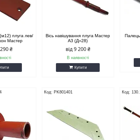
(м12) плуга лев/
Вісь навішування плуга Мастер
Палець
кон Мастер
А3 (Д=28)
 290 ₴
від 9 200 ₴
вності
В наявності
упити
Купити
4
PK801401
130.