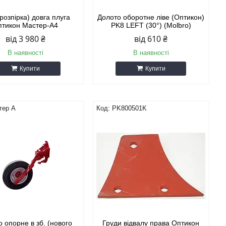
(розпірка) довга плуга
Долото оборотне ліве (Оптикон)
птикон Мастер-А4
PK8 LEFT (30°) (Molbro)
від 3 980 ₴
від 610 ₴
В наявності
В наявності
Купити
Купити
тер А
PK800501K
 опорне в зб. (нового
Груди відвалу права Оптикон