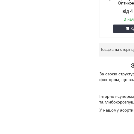
Оптико
від 4
В ная
К
За своєю структу
фактором, що впл
Інтернет-суперма
та глибокорозпуш
У нашому асорти