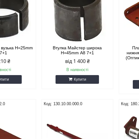
р вузька H=25mm
Втулка Майстер широка
Пла
 7+1
H=45mm А8 7+1
нижня
(Оптик
210 ₴
від 1 400 ₴
вності
В наявності
упити
Купити
2.0
130.10.00.000.0
180.